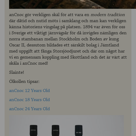
anCnoc gör verkligen skäl för att vara en
modern tradition
där dåtid och nutid möts i samklang och man kan verkligen
känna historiens vingslag på platsen. 1894 var även för oss
i Sverige ett viktigt järnvägsår för då invigdes nämligen den
norra stambanan mellan Stockholm och Boden av kung
Oscar II, dessutom bildades ett särskilt bolag i Jämtland
med uppgift att fånga Storsjöodjuret och där om något har
vi en gemensam koppling med Skottland och det är värt att
skåla i anCnoc med!
Slainte!
Ölkollen tipsar:
anCnoc 12 Years Old
anCnoc 18 Years Old
anCnoc 24 Years Old