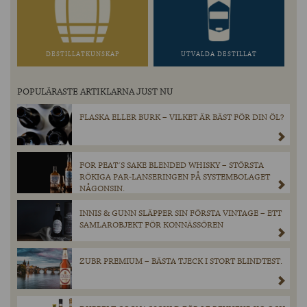
DESTILLATKUNSKAP
UTVALDA DESTILLAT
POPULÄRASTE ARTIKLARNA JUST NU
FLASKA ELLER BURK – VILKET ÄR BÄST FÖR DIN ÖL?
FOR PEAT´S SAKE BLENDED WHISKY – STÖRSTA
RÖKIGA PAR-LANSERINGEN PÅ SYSTEMBOLAGET
NÅGONSIN.
INNIS & GUNN SLÄPPER SIN FÖRSTA VINTAGE – ETT
SAMLAROBJEKT FÖR KONNÄSSÖREN
ZUBR PREMIUM – BÄSTA TJECK I STORT BLINDTEST.