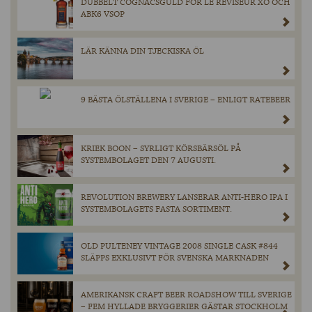
DUBBELT COGNACSGULD FÖR LE REVISEUR XO OCH
ABK6 VSOP
LÄR KÄNNA DIN TJECKISKA ÖL
9 BÄSTA ÖLSTÄLLENA I SVERIGE – ENLIGT RATEBEER
KRIEK BOON – SYRLIGT KÖRSBÄRSÖL PÅ
SYSTEMBOLAGET DEN 7 AUGUSTI.
REVOLUTION BREWERY LANSERAR ANTI-HERO IPA I
SYSTEMBOLAGETS FASTA SORTIMENT.
OLD PULTENEY VINTAGE 2008 SINGLE CASK #844
SLÄPPS EXKLUSIVT FÖR SVENSKA MARKNADEN
AMERIKANSK CRAFT BEER ROADSHOW TILL SVERIGE
– FEM HYLLADE BRYGGERIER GÄSTAR STOCKHOLM