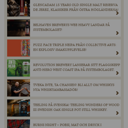
GLENCADAM 15 YEARS OLD SINGLE MALT RESERVA
DE JEREZ, KLASSIKER FRÅN ÖSTRA HÖGLÄNDERNA!
BELHAVEN BREWERYS WEE HEAVY LANDAR PÅ
SYSTEMBOLAGET!
FUZZ FACE TRIPLE NEIPA FRÅN COLLECTIVE ARTS:
EN EXPLOSIV SMAKUPPLEVELSE!
REVOLUTION BREWERY LANSERAR SITT FLAGGSKEPP
ANTI-HERO WEST COAST IPA PÅ SYSTEMBOLAGET.
TVEKA INTE, TA CHANSEN! BLI ALLT OM WHISKYS
NYA WHISKYAMBASSADÖR!
TEELING PÅ SVENSKA! TEELING WONDERS OF WOOD
III SWEDISH OAK SINGLE POT STILL WHISKEY.
BURNS NIGHT – POESI, MAT OCH DRYCK I