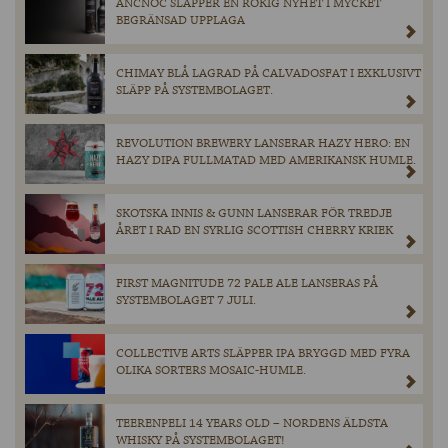
ANCNOC SLÄPPER EN RÖKIG NYHET I MYCKET
BEGRÄNSAD UPPLAGA
CHIMAY BLÅ LAGRAD PÅ CALVADOSFAT I EXKLUSIVT
SLÄPP PÅ SYSTEMBOLAGET.
REVOLUTION BREWERY LANSERAR HAZY HERO: EN
HAZY DIPA FULLMATAD MED AMERIKANSK HUMLE.
SKOTSKA INNIS & GUNN LANSERAR FÖR TREDJE
ÅRET I RAD EN SYRLIG SCOTTISH CHERRY KRIEK
FIRST MAGNITUDE 72 PALE ALE LANSERAS PÅ
SYSTEMBOLAGET 7 JULI.
COLLECTIVE ARTS SLÄPPER IPA BRYGGD MED FYRA
OLIKA SORTERS MOSAIC-HUMLE.
TEERENPELI 14 YEARS OLD – NORDENS ÄLDSTA
WHISKY PÅ SYSTEMBOLAGET!