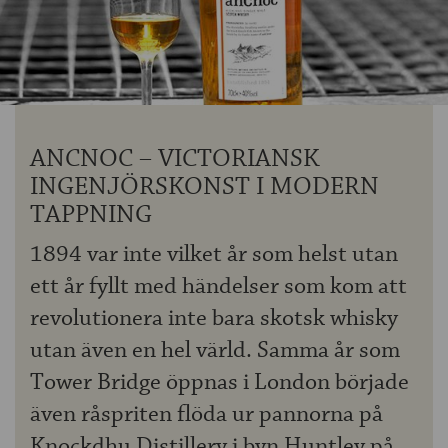
OM ÖLKOLLEN
KONTAKTA OSS
NYHETSBREV
ANCNOC – VICTORIANSK
INGENJÖRSKONST I MODERN
TAPPNING
1894 var inte vilket år som helst utan
ett år fyllt med händelser som kom att
revolutionera inte bara skotsk whisky
utan även en hel värld. Samma år som
Tower Bridge öppnas i London började
även råspriten flöda ur pannorna på
Knockdhu Distillery i byn Huntley på