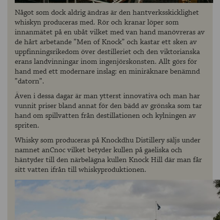
Något som dock aldrig ändras är den hantverksskicklighet
whiskyn produceras med. Rör och kranar löper som
innanmätet på en ubåt vilket med van hand manövreras av
de hårt arbetande ”Men of Knock” och kastar ett sken av
uppfinningsrikedom över destilleriet och den viktorianska
erans landvinningar inom ingenjörskonsten. Allt görs för
hand med ett modernare inslag: en miniräknare benämnd
”datorn”.
Även i dessa dagar är man ytterst innovativa och man har
vunnit priser bland annat för den bädd av grönska som tar
hand om spillvatten från destillationen och kylningen av
spriten.
Whisky som produceras på Knockdhu Distillery säljs under
namnet anCnoc vilket betyder kullen på gaeliska och
häntyder till den närbelägna kullen Knock Hill där man får
sitt vatten ifrån till whiskyproduktionen.