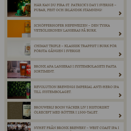
HÄR KAN DU FIRA ST. PATRICK’S DAY I SVERIGE –
PUBAR, FEST OCH IRLÄNDSK STÄMNING!
SCHÖFFERHOFER HEFEWEIZEN – DEN TYSKA
VETEÖLSIKONEN LANSERAS PÅ BURK.
CHIMAY TRIPLE – KLASSISK TRAPPIST I BURK FÖR
FÖRSTA GÅNGEN I SVERIGE
BRONX APA LANSERAS I SYSTEMBOLAGETS FASTA
SORTIMENT.
REVOLUTION BREWINGS IMPERIAL ANTI-HERO IPA
TILL SYSTEMBOLAGET.
BROUWERIJ BOON VÄCKER LIV I HISTORISKT
ÖLRECEPT MED RÖTTER I 1500-TALET.
NYHET FRÅN BRONX BREWERY – WEST COAST IPA I