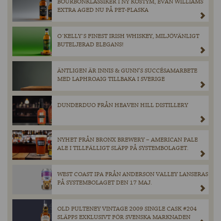
BOURBONKLASSIKER I NY KOSTYM, EVAN WILLIAMS
EXTRA AGED NU PÅ PET-FLASKA
O´KELLY´S FINEST IRISH WHISKEY, MILJÖVÄNLIGT
BUTELJERAD ELEGANS!
ÄNTLIGEN ÄR INNIS & GUNN’S SUCCÉSAMARBETE
MED LAPHROAIG TILLBAKA I SVERIGE
DUNDERDUO FRÅN HEAVEN HILL DISTILLERY
NYHET FRÅN BRONX BREWERY – AMERICAN PALE
ALE I TILLFÄLLIGT SLÄPP PÅ SYSTEMBOLAGET.
WEST COAST IPA FRÅN ANDERSON VALLEY LANSERAS
PÅ SYSTEMBOLAGET DEN 17 MAJ.
OLD PULTENEY VINTAGE 2009 SINGLE CASK #204
SLÄPPS EXKLUSIVT FÖR SVENSKA MARKNADEN