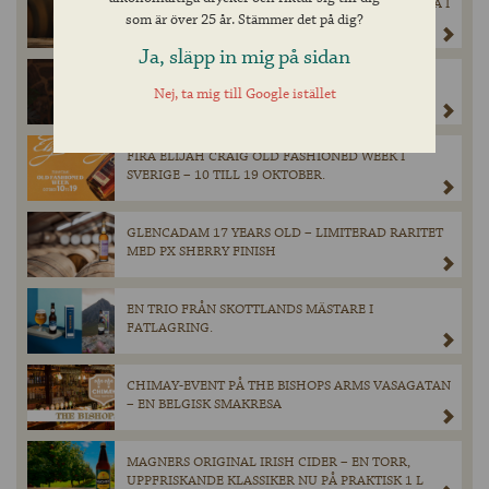
BOON MARIAGE PARFAIT 10 – JUBILEUMSUTGÅVA I
som är över 25 år. Stämmer det på dig?
TILLFÄLLIGT SLÄPP PÅ SYSTEMBOLAGET 19
SEPTEMBER.
Ja, släpp in mig på sidan
CHIMAY BLÅ LAGRAD PÅ ROMFAT I EXKLUSIVT
Nej, ta mig till Google istället
SLÄPP PÅ SYSTEMBOLAGET
FIRA ELIJAH CRAIG OLD FASHIONED WEEK I
SVERIGE – 10 TILL 19 OKTOBER.
GLENCADAM 17 YEARS OLD – LIMITERAD RARITET
MED PX SHERRY FINISH
EN TRIO FRÅN SKOTTLANDS MÄSTARE I
FATLAGRING.
CHIMAY-EVENT PÅ THE BISHOPS ARMS VASAGATAN
– EN BELGISK SMAKRESA
MAGNERS ORIGINAL IRISH CIDER – EN TORR,
UPPFRISKANDE KLASSIKER NU PÅ PRAKTISK 1 L