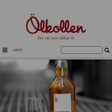
MENY
DRYCKESKUNSKAP
NYHETER
UTVALDA ÖL
UTVALDA CIDER
UTVALDA DESTILLAT