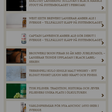
EXKLUSIV LANSERING: SULLIVAN’S BLACK MARBLE
STOUT PÅ SYSTEMBOLAGET I FEBRUARI
WEST SIXTH BREWERY LANSERAR AMBER ALE I
SVERIGE – TILLFÄLLIGT SLÄPP PÅ SYSTEMBOLAGET.
CAPTAIN LAWRENCE AMBER ALE GÖR DEBUT I
SVERIGE – TILLFÄLLIGT SLÄPP PÅ SYSTEMBOLAGET.
BROUWERIJ BOON FIRAR 50 ÅR MED JUBILEUMSÖL –
LANSERAR TIONDE UPPLAGAN I BLACK LABEL-
SERIEN.
TEERENPELI KULO SINGLE MALT WHISKY – ETT
ELDIGT FINSKT LEJON MED KRAFT OCH FINESS.
TYSK PILSNER: TRADITION, HISTORIA OCH JEVER
PILSENERS UNIKA PLATS I ÖLKULTUREN.
VÄRLDSPREMIÄR FÖR NYA ANCNOC 16YO SKER I
SVERIGE.