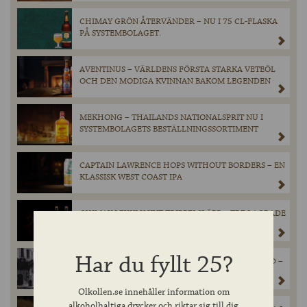
CHIMAY GRÖN ÅTERVÄNDER – NU I 75 CL-FLASKA
PÅ SYSTEMBOLAGET.
AVENTINUS – VÄRLDENS FÖRSTA STARKA VETEÖL
OCH DEN MODIGA KVINNAN BAKOM LEGENDEN
MEKHONG – THAILANDS NATIONALSPRIT NU I
SYSTEMBOLAGETS BESTÄLLNINGSSORTIMENT
CAPTAIN LAWRENCE HOPS WITHOUT BORDERS – EN
KLASSISK WEST COAST IPA
CHIMAY I EXKLUSIVT TRIPPELSLÄPP – TRE LAGRADE
VARIANTER PÅ SYSTEMBOLAGET I OKTOBER.
Har du fyllt 25?
HISTORIEN OM THE GREAT LONDON BEER FLOOD –
EN TRAGEDI DU FÖRMODLIGEN ALDRIG HÖRT
TALAS OM
Olkollen.se innehåller information om
alkoholhaltiga drycker och riktar sig till dig