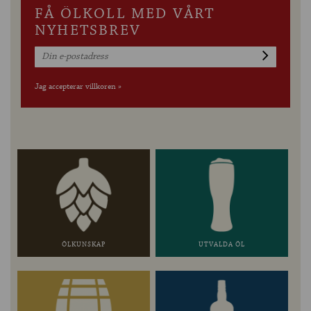
FÅ ÖLKOLL MED VÅRT
NYHETSBREV
Jag accepterar villkoren »
ÖLKUNSKAP
UTVALDA ÖL