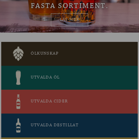
FASTA SORTIMENT.
OM ÖLKOLLEN
LÄS MER
KONTAKTA OSS
NYHETSBREV
ÖLKUNSKAP
UTVALDA ÖL
UTVALDA CIDER
UTVALDA DESTILLAT