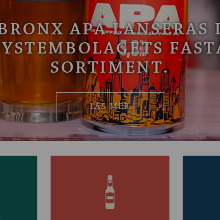
BRONX APA LANSERAS 
SYSTEMBOLAGETS FAST
SORTIMENT.
LÄS MER