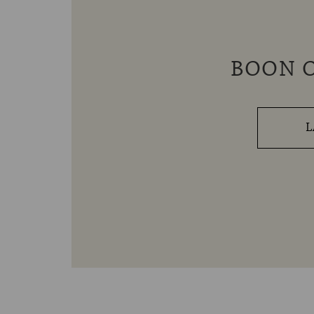
BOON O
L