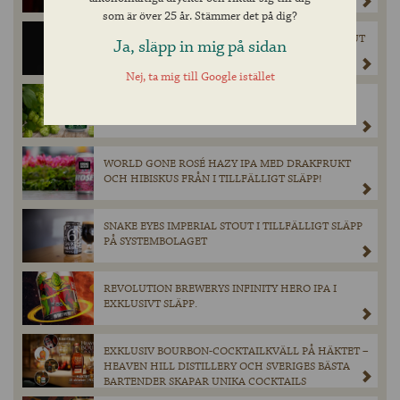
som är över 25 år. Stämmer det på dig?
VANISHING POINT 08 – EXKLUSIV IMPERIAL STOUT
Ja, släpp in mig på sidan
LAGRAD PÅ FAT FRÅN THE GLENLIVET.
Nej, ta mig till Google istället
HOP COMMANDER IPA I TILLFÄLLIGT SLÄPP PÅ
SYSTEMBOLAGET.
WORLD GONE ROSÉ HAZY IPA MED DRAKFRUKT
OCH HIBISKUS FRÅN I TILLFÄLLIGT SLÄPP!
SNAKE EYES IMPERIAL STOUT I TILLFÄLLIGT SLÄPP
PÅ SYSTEMBOLAGET
REVOLUTION BREWERYS INFINITY HERO IPA I
EXKLUSIVT SLÄPP.
EXKLUSIV BOURBON-COCKTAILKVÄLL PÅ HÄKTET –
HEAVEN HILL DISTILLERY OCH SVERIGES BÄSTA
BARTENDER SKAPAR UNIKA COCKTAILS