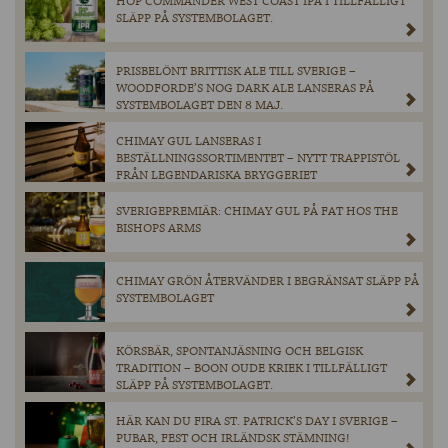
HOP COMMANDER WEST COAST IPA I TILLFÄLLIGT
SLÄPP PÅ SYSTEMBOLAGET.
PRISBELÖNT BRITTISK ALE TILL SVERIGE –
WOODFORDE’S NOG DARK ALE LANSERAS PÅ
SYSTEMBOLAGET DEN 8 MAJ.
CHIMAY GUL LANSERAS I
BESTÄLLNINGSSORTIMENTET – NYTT TRAPPISTÖL
FRÅN LEGENDARISKA BRYGGERIET
SVERIGEPREMIÄR: CHIMAY GUL PÅ FAT HOS THE
BISHOPS ARMS
CHIMAY GRÖN ÅTERVÄNDER I BEGRÄNSAT SLÄPP PÅ
SYSTEMBOLAGET
KÖRSBÄR, SPONTANJÄSNING OCH BELGISK
TRADITION – BOON OUDE KRIEK I TILLFÄLLIGT
SLÄPP PÅ SYSTEMBOLAGET.
HÄR KAN DU FIRA ST. PATRICK’S DAY I SVERIGE –
PUBAR, FEST OCH IRLÄNDSK STÄMNING!