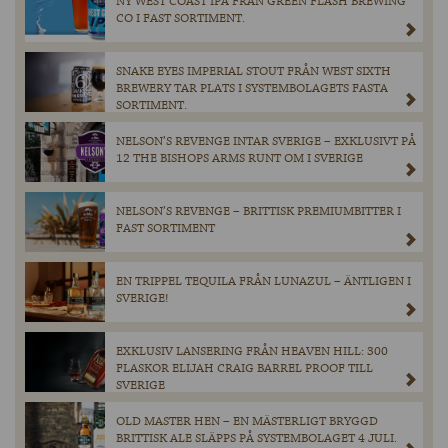
NY WEST COAST IPA FRÅN GREEN FLASH BREWING
CO I FAST SORTIMENT.
SNAKE EYES IMPERIAL STOUT FRÅN WEST SIXTH
BREWERY TAR PLATS I SYSTEMBOLAGETS FASTA
SORTIMENT.
NELSON’S REVENGE INTAR SVERIGE – EXKLUSIVT PÅ
12 THE BISHOPS ARMS RUNT OM I SVERIGE
NELSON’S REVENGE – BRITTISK PREMIUMBITTER I
FAST SORTIMENT
EN TRIPPEL TEQUILA FRÅN LUNAZUL – ÄNTLIGEN I
SVERIGE!
EXKLUSIV LANSERING FRÅN HEAVEN HILL: 300
FLASKOR ELIJAH CRAIG BARREL PROOF TILL
SVERIGE
OLD MASTER HEN – EN MÄSTERLIGT BRYGGD
BRITTISK ALE SLÄPPS PÅ SYSTEMBOLAGET 4 JULI.