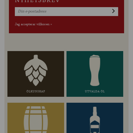
NYHETSBREV
Jag accepterar villkoren »
ÖLKUNSKAP
UTVALDA ÖL