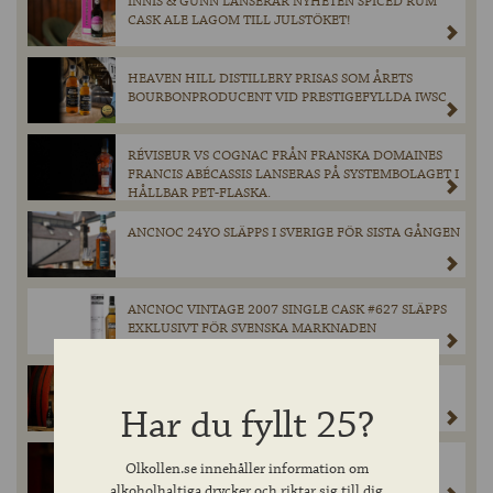
INNIS & GUNN LANSERAR NYHETEN SPICED RUM
CASK ALE LAGOM TILL JULSTÖKET!
HEAVEN HILL DISTILLERY PRISAS SOM ÅRETS
BOURBONPRODUCENT VID PRESTIGEFYLLDA IWSC
RÉVISEUR VS COGNAC FRÅN FRANSKA DOMAINES
FRANCIS ABÉCASSIS LANSERAS PÅ SYSTEMBOLAGET I
HÅLLBAR PET-FLASKA.
ANCNOC 24YO SLÄPPS I SVERIGE FÖR SISTA GÅNGEN
ANCNOC VINTAGE 2007 SINGLE CASK #627 SLÄPPS
EXKLUSIVT FÖR SVENSKA MARKNADEN
BROUWERIJ BOON DOMINERAR GEUZE- OCH
KRIEKKATEGORIERNA PÅ WORLD BEER AWARDS
Har du fyllt 25?
2024.
BOON MILLÉSIME 2023 – EXKLUSIVT SLÄPP PÅ
Olkollen.se innehåller information om
SYSTEMBOLAGET MED VÄRLDENS BÄSTA KRIEK.
alkoholhaltiga drycker och riktar sig till dig