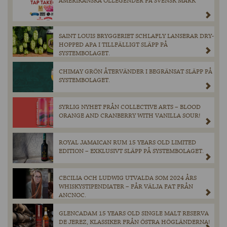
AMERIKANSKA ÖLLEGENDER PÅ SVENSK MARK
SAINT LOUIS BRYGGERIET SCHLAFLY LANSERAR DRY-
HOPPED APA I TILLFÄLLIGT SLÄPP PÅ
SYSTEMBOLAGET.
CHIMAY GRÖN ÅTERVÄNDER I BEGRÄNSAT SLÄPP PÅ
SYSTEMBOLAGET.
SYRLIG NYHET FRÅN COLLECTIVE ARTS – BLOOD
ORANGE AND CRANBERRY WITH VANILLA SOUR!
ROYAL JAMAICAN RUM 15 YEARS OLD LIMITED
EDITION – EXKLUSIVT SLÄPP PÅ SYSTEMBOLAGET.
CECILIA OCH LUDWIG UTVALDA SOM 2024 ÅRS
WHISKYSTIPENDIATER – FÅR VÄLJA FAT FRÅN
ANCNOC.
GLENCADAM 15 YEARS OLD SINGLE MALT RESERVA
DE JEREZ, KLASSIKER FRÅN ÖSTRA HÖGLÄNDERNA!