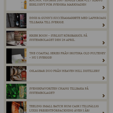
ANCNOC VINTAGE 2007 SINGLE CASK #217 SLÄPPS
EXKLUSIVT FÖR SVENSKA MARKNADEN
INNIS & GUNN’S SUCCÉSAMARBETE MED LAPHROAIG
TILLBAKA TILL SVERIGE.
KRIEK BOON – SYRLIGT KÖRSBÄRSÖL PÅ
SYSTEMBOLAGET DEN 28 APRIL.
THE COASTAL SERIES FRÅN SKOTSKA OLD PULTENEY
– NU I SVERIGE!
OSLAGBAR DUO FRÅN HEAVEN HILL DISTILLERY
SVENSKFAVORITEN CHANG TILLBAKA PÅ
SYSTEMBOLAGET!
TEELING SMALL BATCH RUM CASK I TILLFÄLLIG
LYXIG PRESENTFÖRPACKNING ÄVEN I ÅR!