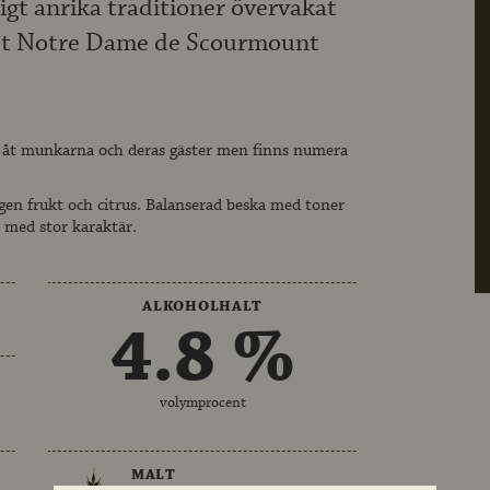
gt anrika traditioner övervakat
ret Notre Dame de Scourmount
 åt munkarna och deras gäster men finns numera
en frukt och citrus. Balanserad beska med toner
 med stor karaktär.
ALKOHOLHALT
4.8 %
volymprocent
MALT