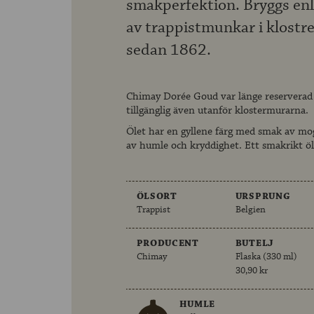
smakperfektion. Bryggs enli
av trappistmunkar i klost
sedan 1862.
Chimay Dorée Goud var länge reserverad
tillgänglig även utanför klostermurarna.
Ölet har en gyllene färg med smak av mog
av humle och kryddighet. Ett smakrikt öl
ÖLSORT
URSPRUNG
Trappist
Belgien
PRODUCENT
BUTELJ
Chimay
Flaska (330 ml)
30,90 kr
HUMLE