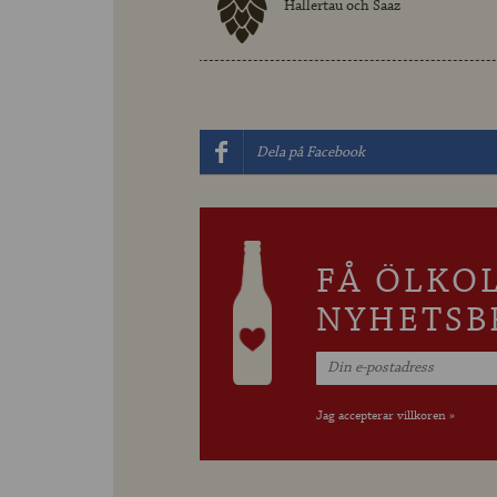
Hallertau och Saaz
Dela på Facebook
FÅ ÖLKO
NYHETSB
Jag accepterar villkoren »