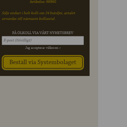
Artikelnr: 88960
Säljs endast i helt kolli om 24 buteljer, antalet
avrundas till närmaste kolliantal.
FÅ ÖLKOLL VIA VÅRT NYHETSBREV
Jag accepterar villkoren »