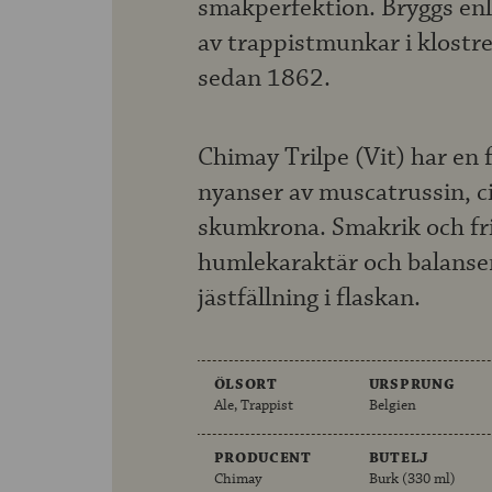
smakperfektion. Bryggs enli
av trappistmunkar i klost
sedan 1862.
Chimay Trilpe (Vit) har en 
nyanser av muscatrussin, c
skumkrona. Smakrik och fr
humlekaraktär och balanse
jästfällning i flaskan.
ÖLSORT
URSPRUNG
Ale, Trappist
Belgien
PRODUCENT
BUTELJ
Chimay
Burk (330 ml)