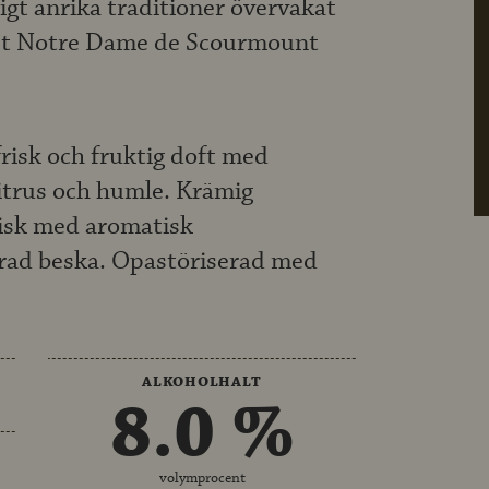
gt anrika traditioner övervakat
ret Notre Dame de Scourmount
frisk och fruktig doft med
itrus och humle. Krämig
isk med aromatisk
rad beska. Opastöriserad med
ALKOHOLHALT
8.0 %
volymprocent