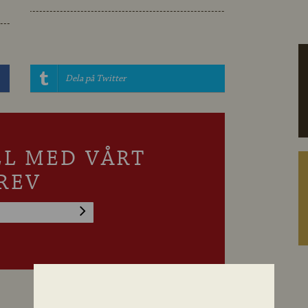
Dela på Twitter
LL MED VÅRT
REV