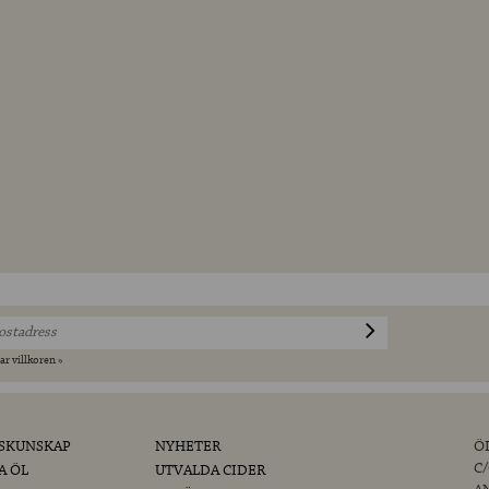
ar villkoren »
SKUNSKAP
NYHETER
Ö
C
A ÖL
UTVALDA CIDER