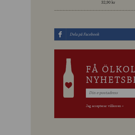
32,90 kr
Dela på Facebook
FÅ ÖLKO
NYHETSB
Jag accepterar villkoren »