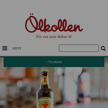
MENY
DRYCKESKUNSKAP
« TILLBAKA
NYHETER
UTVALDA ÖL
UTVALDA CIDER
UTVALDA DESTILLAT