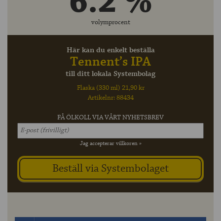
6.2 %
volymprocent
Här kan du enkelt beställa
Tennent’s IPA
till ditt lokala Systembolag
Flaska (330 ml) 21,90 kr
Artikelnr: 88434
FÅ ÖLKOLL VIA VÅRT NYHETSBREV
Jag accepterar villkoren »