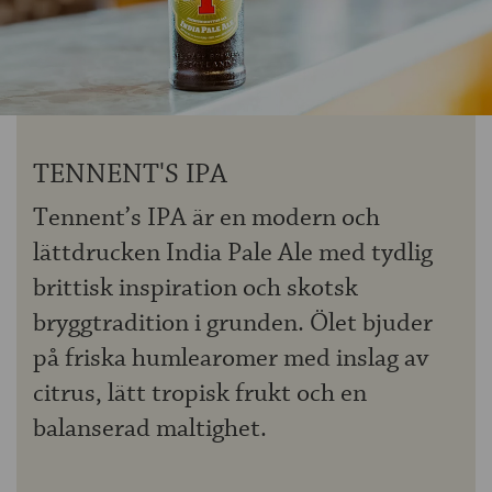
OM ÖLKOLLEN
KONTAKTA OSS
NYHETSBREV
TENNENT'S IPA
Tennent’s IPA är en modern och
lättdrucken India Pale Ale med tydlig
brittisk inspiration och skotsk
bryggtradition i grunden. Ölet bjuder
på friska humlearomer med inslag av
citrus, lätt tropisk frukt och en
balanserad maltighet.