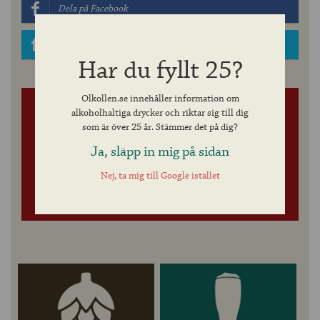
Dela på Facebook
Dela på Twitter
Har du fyllt 25?
Olkollen.se innehåller information om
alkoholhaltiga drycker och riktar sig till dig
FÅ ÖLKOLL MED VÅRT
som är över 25 år. Stämmer det på dig?
NYHETSBREV
Ja, släpp in mig på sidan
Nej, ta mig till Google istället
Jag accepterar villkoren »