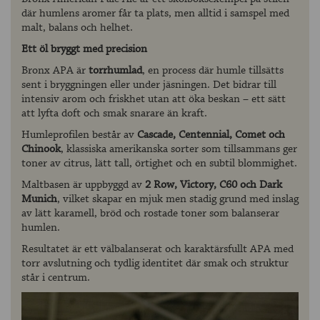
där humlens aromer får ta plats, men alltid i samspel med
malt, balans och helhet.
Ett öl bryggt med precision
Bronx APA är
torrhumlad
, en process där humle tillsätts
sent i bryggningen eller under jäsningen. Det bidrar till
intensiv arom och friskhet utan att öka beskan – ett sätt
att lyfta doft och smak snarare än kraft.
Humleprofilen består av
Cascade, Centennial, Comet och
Chinook
, klassiska amerikanska sorter som tillsammans ger
toner av citrus, lätt tall, örtighet och en subtil blommighet.
Maltbasen är uppbyggd av
2 Row, Victory, C60 och Dark
Munich
, vilket skapar en mjuk men stadig grund med inslag
av lätt karamell, bröd och rostade toner som balanserar
humlen.
Resultatet är ett välbalanserat och karaktärsfullt APA med
torr avslutning och tydlig identitet där smak och struktur
står i centrum.