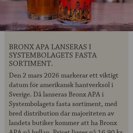
OM ÖLKOLLEN
KONTAKTA OSS
NYHETSBREV
BRONX APA LANSERAS I
SYSTEMBOLAGETS FASTA
SORTIMENT.
Den 2 mars 2026 markerar ett viktigt
datum för amerikansk hantverksöl i
Sverige. Då lanseras Bronx APA i
Systembolagets fasta sortiment, med
bred distribution där majoriteten av
landets butiker kommer att ha Bronx
APA på hyllan. Priset ligger på 16,90 kr