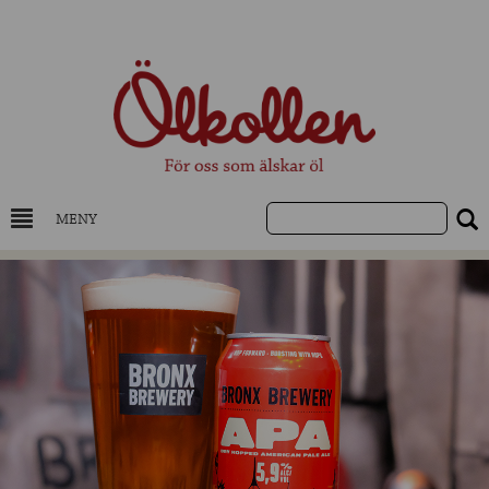
MENY
DRYCKESKUNSKAP
NYHETER
UTVALDA ÖL
UTVALDA CIDER
UTVALDA DESTILLAT