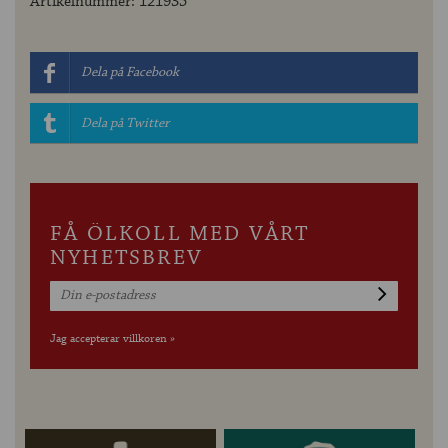
Artikelnummer: 121935
Dela på Facebook
Dela på Twitter
FÅ ÖLKOLL MED VÅRT
NYHETSBREV
Jag accepterar villkoren »