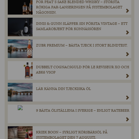
FOR PEAT´S SAKE BLENDED WHISKY – STÖRSTA
RÖKIGA PAR-LANSERINGEN PÅ SYSTEMBOLAGET
NÅGONSIN.
INNIS & GUNN SLÄPPER SIN FÖRSTA VINTAGE – ETT
SAMLAROBJEKT FÖR KONNÄSSÖREN
ZUBR PREMIUM – BÄSTA TJECK I STORT BLINDTEST.
DUBBELT COGNACSGULD FÖR LE REVISEUR XO OCH
ABK6 VSOP
LÄR KÄNNA DIN TJECKISKA ÖL
9 BÄSTA ÖLSTÄLLENA I SVERIGE – ENLIGT RATEBEER
KRIEK BOON – SYRLIGT KÖRSBÄRSÖL PÅ
SYSTEMBOLAGET DEN 7 AUGUSTI.