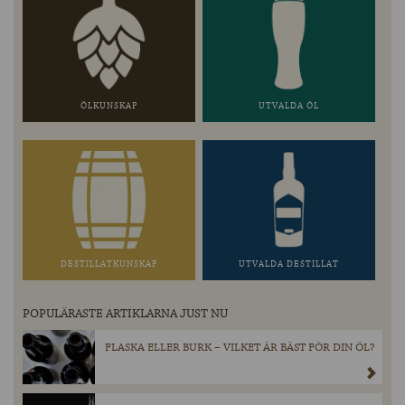
ÖLKUNSKAP
UTVALDA ÖL
DESTILLATKUNSKAP
UTVALDA DESTILLAT
POPULÄRASTE ARTIKLARNA JUST NU
FLASKA ELLER BURK – VILKET ÄR BÄST FÖR DIN ÖL?