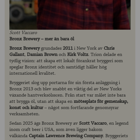
Scott Vaccaro
Bronx Brewery – mer än bara öl
Bronx Brewery
grundades
2011
i New York av
Chris
Gallant
,
Damian Brown
och
Kirk Voltz
. Trion delade en
tydlig vision: att skapa ett lokalt förankrat bryggeri som
speglar Bronx identitet och samtidigt håller hög
internationell kvalitet.
Bryggeriet slog upp portarna för sin första anläggning i
Bronx 2013 och blev snabbt en viktig del av New Yorks
växande hantverksölsscen. Från start var målet inte bara
att brygga öl, utan att skapa en
mötesplats för gemenskap,
konst och kultur
– något som fortfarande genomsyrar
verksamheten.
Sedan 2025 ägs Bronx Brewery av
Scott Vaccaro
, en legend
inom craft beer i USA, som även ligger bakom
välkända
Captain Lawrence Brewing Company
. Bryggeriets