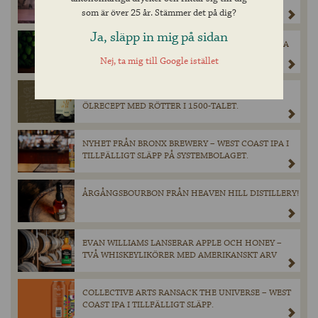
SORTIMENT.
som är över 25 år. Stämmer det på dig?
Ja, släpp in mig på sidan
REVOLUTION BREWINGS IMPERIAL ANTI-HERO IPA
TILL SYSTEMBOLAGET.
Nej, ta mig till Google istället
BROUWERIJ BOON VÄCKER LIV I HISTORISKT
ÖLRECEPT MED RÖTTER I 1500-TALET.
NYHET FRÅN BRONX BREWERY – WEST COAST IPA I
TILLFÄLLIGT SLÄPP PÅ SYSTEMBOLAGET.
ÅRGÅNGSBOURBON FRÅN HEAVEN HILL DISTILLERY!
EVAN WILLIAMS LANSERAR APPLE OCH HONEY –
TVÅ WHISKEYLIKÖRER MED AMERIKANSKT ARV
COLLECTIVE ARTS RANSACK THE UNIVERSE – WEST
COAST IPA I TILLFÄLLIGT SLÄPP.