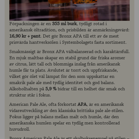
Förpackningen är en
355 ml burk
, tydligt rotad i
amerikansk öltradition, och prisbilden är anmärkningsvärd:
16,90 kr + pant
. Det gör Bronx APA till ett av de mest
prisvärda hantverksölen i Systembolagets fasta sortiment.
Smakmässigt är Bronx APA välbalanserad och karaktärsfull.
En mjuk maltbas skapar en stabil grund där friska aromer
av citrus, lätt tall och blommiga inslag från amerikansk
humle får ta plats. Avslutet är torrt och uppfriskande,
vilket gör ölet väl lämpat för den som uppskattar en
smakrik pale ale med tydlig identitet och god balans.
Alkoholhalten på
5,9 %
bidrar till en helhet där smak och
struktur står i fokus.
American Pale Ale, ofta förkortat
APA
, är en amerikansk
vidareutveckling av den klassiska brittiska pale ale-stilen.
Fokus ligger på balans mellan malt och humle, där den
amerikanska humlen spelar en tydlig men kontrollerad
huvudroll.
Bronx American Pale Ale är ett skolboksexempel på stilen –