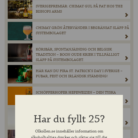
SVERIGEPREMIÄR: CHIMAY GUL PÅ FAT HOS THE
BISHOPS ARMS
CHIMAY GRÖN ÅTERVÄNDER I BEGRÄNSAT SLÄPP PÅ
SYSTEMBOLAGET
KÖRSBÄR, SPONTANJÄSNING OCH BELGISK
TRADITION – BOON OUDE KRIEK I TILLFÄLLIGT
SLÄPP PÅ SYSTEMBOLAGET.
HÄR KAN DU FIRA ST. PATRICK’S DAY I SVERIGE –
PUBAR, FEST OCH IRLÄNDSK STÄMNING!
SCHÖFFERHOFER HEFEWEIZEN – DEN TYSKA
VETEÖLSIKONEN LANSERAS PÅ BURK.
CHIMAY TRIPLE – KLASSISK TRAPPIST I BURK FÖR
Har du fyllt 25?
FÖRSTA GÅNGEN I SVERIGE
Olkollen.se innehåller information om
BRONX APA LANSERAS I SYSTEMBOLAGETS FASTA
alkoholhaltiga drycker och riktar sig till dig