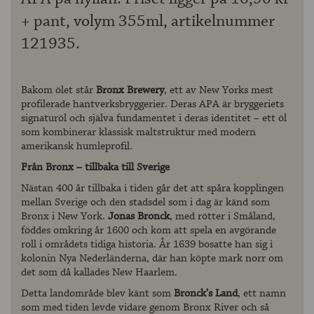
+ pant, volym 355ml, artikelnummer
121935.
Bakom ölet står
Bronx Brewery
, ett av New Yorks mest
profilerade hantverksbryggerier. Deras APA är bryggeriets
signaturöl och själva fundamentet i deras identitet – ett öl
som kombinerar klassisk maltstruktur med modern
amerikansk humleprofil.
Från Bronx – tillbaka till Sverige
Nästan 400 år tillbaka i tiden går det att spåra kopplingen
mellan Sverige och den stadsdel som i dag är känd som
Bronx i New York.
Jonas Bronck
, med rötter i Småland,
föddes omkring år 1600 och kom att spela en avgörande
roll i områdets tidiga historia. År 1639 bosatte han sig i
kolonin Nya Nederländerna, där han köpte mark norr om
det som då kallades New Haarlem.
Detta landområde blev känt som
Bronck’s Land
, ett namn
som med tiden levde vidare genom Bronx River och så