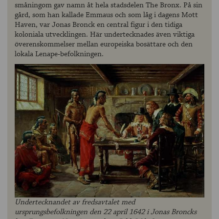
småningom gav namn åt hela stadsdelen The Bronx. På sin
gård, som han kallade Emmaus och som låg i dagens Mott
Haven, var Jonas Bronck en central figur i den tidiga
koloniala utvecklingen. Här undertecknades även viktiga
överenskommelser mellan europeiska bosättare och den
lokala Lenape-befolkningen.
Undertecknandet av fredsavtalet med
ursprungsbefolkningen den 22 april 1642 i Jonas Broncks