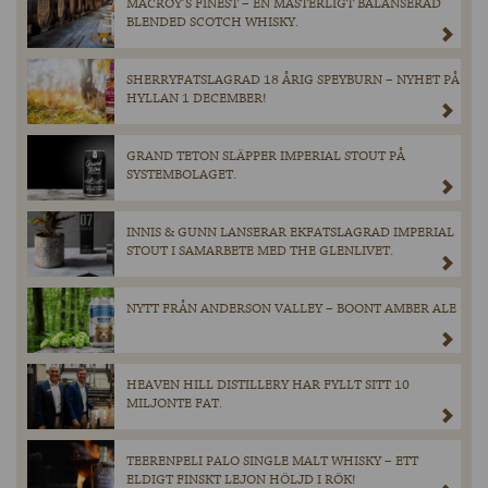
MACROY’S FINEST – EN MÄSTERLIGT BALANSERAD
BLENDED SCOTCH WHISKY.
SHERRYFATSLAGRAD 18 ÅRIG SPEYBURN – NYHET PÅ
HYLLAN 1 DECEMBER!
GRAND TETON SLÄPPER IMPERIAL STOUT PÅ
SYSTEMBOLAGET.
INNIS & GUNN LANSERAR EKFATSLAGRAD IMPERIAL
STOUT I SAMARBETE MED THE GLENLIVET.
NYTT FRÅN ANDERSON VALLEY – BOONT AMBER ALE
HEAVEN HILL DISTILLERY HAR FYLLT SITT 10
MILJONTE FAT.
TEERENPELI PALO SINGLE MALT WHISKY – ETT
ELDIGT FINSKT LEJON HÖLJD I RÖK!