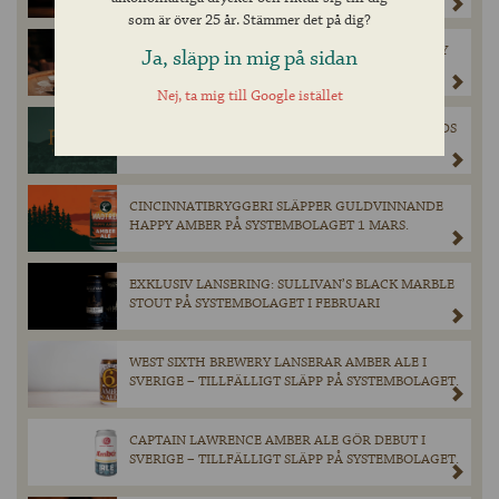
TILLGÄNGLIGA.
som är över 25 år. Stämmer det på dig?
FEDDIE OCEAN DISTILLERY SINGLE MALT WHISKY
Ja, släpp in mig på sidan
GÖR ENTRÉ I SVERIGE!
Nej, ta mig till Google istället
FERCULLEN HYLLAS PÅ WORLD WHISKIES AWARDS
2025
CINCINNATIBRYGGERI SLÄPPER GULDVINNANDE
HAPPY AMBER PÅ SYSTEMBOLAGET 1 MARS.
EXKLUSIV LANSERING: SULLIVAN’S BLACK MARBLE
STOUT PÅ SYSTEMBOLAGET I FEBRUARI
WEST SIXTH BREWERY LANSERAR AMBER ALE I
SVERIGE – TILLFÄLLIGT SLÄPP PÅ SYSTEMBOLAGET.
CAPTAIN LAWRENCE AMBER ALE GÖR DEBUT I
SVERIGE – TILLFÄLLIGT SLÄPP PÅ SYSTEMBOLAGET.