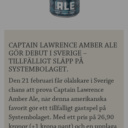
OM ÖLKOLLEN
KONTAKTA OSS
NYHETSBREV
CAPTAIN LAWRENCE AMBER ALE
GÖR DEBUT I SVERIGE –
TILLFÄLLIGT SLÄPP PÅ
SYSTEMBOLAGET.
Den 21 februari får ölälskare i Sverige
chans att prova Captain Lawrence
Amber Ale, när denna amerikanska
favorit gör ett tillfälligt gästspel på
Systembolaget. Med ett pris på 26,90
kronor (+1 krona pant) och en upplaga