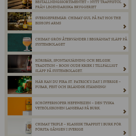
BESTÄLLNINGSSORTIMENTET – NYTT TRAPPISTÖL
FRÅN LEGENDARISKA BRYGGERIET
SVERIGEPREMIÄR: CHIMAY GUL PÅ FAT HOS THE
BISHOPS ARMS
CHIMAY GRÖN ÅTERVÄNDER I BEGRÄNSAT SLÄPP PÅ
SYSTEMBOLAGET
KÖRSBÄR, SPONTANJÄSNING OCH BELGISK
TRADITION – BOON OUDE KRIEK I TILLFÄLLIGT
SLÄPP PÅ SYSTEMBOLAGET.
HÄR KAN DU FIRA ST. PATRICK’S DAY I SVERIGE –
PUBAR, FEST OCH IRLÄNDSK STÄMNING!
SCHÖFFERHOFER HEFEWEIZEN – DEN TYSKA
VETEÖLSIKONEN LANSERAS PÅ BURK.
CHIMAY TRIPLE – KLASSISK TRAPPIST I BURK FÖR
FÖRSTA GÅNGEN I SVERIGE