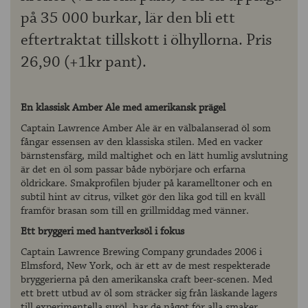
på 35 000 burkar, lär den bli ett
eftertraktat tillskott i ölhyllorna. Pris
26,90 (+1kr pant).
En klassisk Amber Ale med amerikansk prägel
Captain Lawrence Amber Ale är en välbalanserad öl som
fångar essensen av den klassiska stilen. Med en vacker
bärnstensfärg, mild maltighet och en lätt humlig avslutning
är det en öl som passar både nybörjare och erfarna
öldrickare. Smakprofilen bjuder på karamelltoner och en
subtil hint av citrus, vilket gör den lika god till en kväll
framför brasan som till en grillmiddag med vänner.
Ett bryggeri med hantverksöl i fokus
Captain Lawrence Brewing Company grundades 2006 i
Elmsford, New York, och är ett av de mest respekterade
bryggerierna på den amerikanska craft beer-scenen. Med
ett brett utbud av öl som sträcker sig från läskande lagers
till experimentella suröl, har de något för alla smaker.