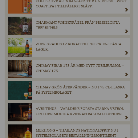
COLLECTIVE ARTS RANSACK THE UNIVERSE – WEST
COAST IPA I TILLFÄLLIGT SLÄPP.
CHARMANT WHISKYFÅGEL FRÅN PRISBELÖNTA
TEERENPELI!
ZUBR GRADUS 12 KORAD TILL TJECKIENS BÄSTA
LAGER.
CHIMAY FIRAR 175 ÅR MED NYTT JUBILEUMSÖL –
CHIMAY 175
CHIMAY GRÖN ÅTERVÄNDER – NU I 75 CL-FLASKA
PÅ SYSTEMBOLAGET.
AVENTINUS – VÄRLDENS FÖRSTA STARKA VETEÖL
OCH DEN MODIGA KVINNAN BAKOM LEGENDEN
MEKHONG – THAILANDS NATIONALSPRIT NU I
SYSTEMBOLAGETS BESTÄLLNINGSSORTIMENT