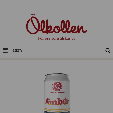
MENY
DRYCKESKUNSKAP
NYHETER
UTVALDA ÖL
UTVALDA CIDER
UTVALDA DESTILLAT