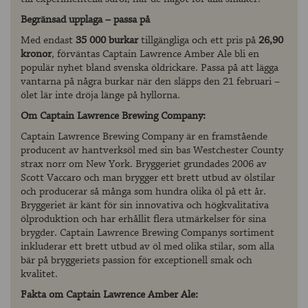
Begränsad upplaga – passa på
Med endast
35 000 burkar
tillgängliga och ett pris på
26,90
kronor
, förväntas Captain Lawrence Amber Ale bli en
populär nyhet bland svenska öldrickare. Passa på att lägga
vantarna på några burkar när den släpps den 21 februari –
ölet lär inte dröja länge på hyllorna.
Om Captain Lawrence Brewing Company:
Captain Lawrence Brewing Company är en framstående
producent av hantverksöl med sin bas Westchester County
strax norr om New York. Bryggeriet grundades 2006 av
Scott Vaccaro och man brygger ett brett utbud av ölstilar
och producerar så många som hundra olika öl på ett år.
Bryggeriet är känt för sin innovativa och högkvalitativa
ölproduktion och har erhållit flera utmärkelser för sina
brygder. Captain Lawrence Brewing Companys sortiment
inkluderar ett brett utbud av öl med olika stilar, som alla
bär på bryggeriets passion för exceptionell smak och
kvalitet.
Fakta om Captain Lawrence Amber Ale: