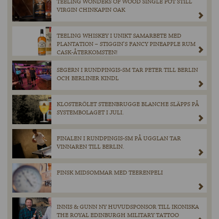
TEELING WONDERS OF WOOD SINGLE POT STILL
VIRGIN CHINKAPIN OAK
TEELING WHISKEY I UNIKT SAMARBETE MED
PLANTATION – STIGGIN’S FANCY PINEAPPLE RUM
CASK-ÅTERKOMSTEN!
SEGERN I RUNDPINGIS-SM TAR PETER TILL BERLIN
OCH BERLINER KINDL
KLOSTERÖLET STEENBRUGGE BLANCHE SLÄPPS PÅ
SYSTEMBOLAGET I JULI.
FINALEN I RUNDPINGIS-SM PÅ UGGLAN TAR
VINNAREN TILL BERLIN.
FINSK MIDSOMMAR MED TEERENPELI
INNIS & GUNN NY HUVUDSPONSOR TILL IKONISKA
THE ROYAL EDINBURGH MILITARY TATTOO