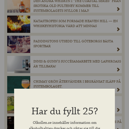
DEN ANDRA WHISKYN I ”THE COASTAL SERIES” FRÅN
SKOTSKA OLD PULTENEY KOMMER TILL
SYSTEMBOLAGETS HYLLOR I MAJ!
KATASTROFEN SOM FORMADE HEAVEN HILL — EN
WHISKEYHISTORIA VÄRD ATT MINNAS
PADDINGTONS UTSEDD TILL GÖTEBORGS BÄSTA
SPORTBAR
INNIS & GUNN’S SUCCÉSAMARBETE MED LAPHROAIG
ÄR TILLBAKA!
CHIMAY GRÖN ÅTERVÄNDER I BEGRÄNSAT SLÄPP PÅ
SYSTEMBOLAGET.
MAGNERS ORIGINAL IRISH CIDER GÖR ETT
TILLFÄLLIGT BESÖK PÅ BURK I SYSTEMBOLAGETS
Har du fyllt 25?
SORTIMENT DEN 28 MARS.
EXKLUSIV ÖL FRÅN SCHNEIDER WEISSE LANSERAS PÅ
Olkollen.se innehåller information om
SYSTEMBOLAGET – ENDAST 900 FLASKOR
alkoholhaltiga drycker och riktar sig till dig