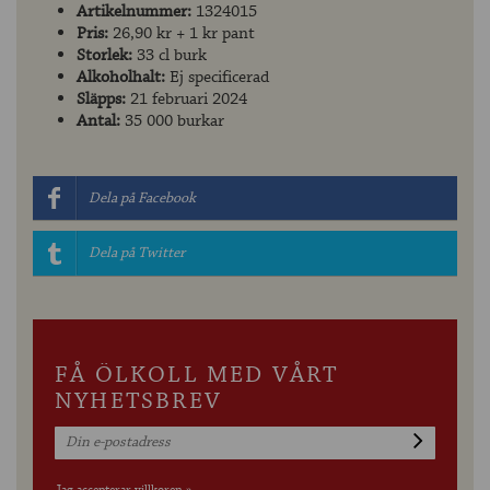
Artikelnummer:
1324015
Pris:
26,90 kr + 1 kr pant
Storlek:
33 cl burk
Alkoholhalt:
Ej specificerad
Släpps:
21 februari 2024
Antal:
35 000 burkar
Dela på Facebook
Dela på Twitter
FÅ ÖLKOLL MED VÅRT
NYHETSBREV
Jag accepterar villkoren »