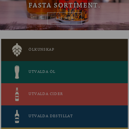
FASTA SORTIMENT.
OM ÖLKOLLEN
LÄS MER
KONTAKTA OSS
NYHETSBREV
ÖLKUNSKAP
UTVALDA ÖL
UTVALDA CIDER
UTVALDA DESTILLAT