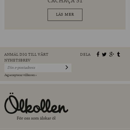
CACHAÇA 51
LÄS MER
ANMÄL DIG TILL VÅRT
DELA
NYHETSBREV
Jag accepterar villkoren »