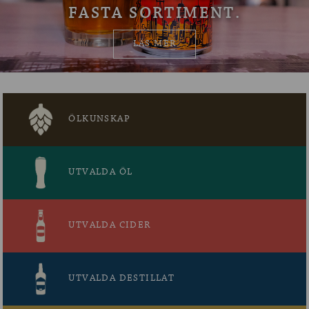
FASTA SORTIMENT.
OM ÖLKOLLEN
LÄS MER
KONTAKTA OSS
NYHETSBREV
ÖLKUNSKAP
UTVALDA ÖL
UTVALDA CIDER
UTVALDA DESTILLAT