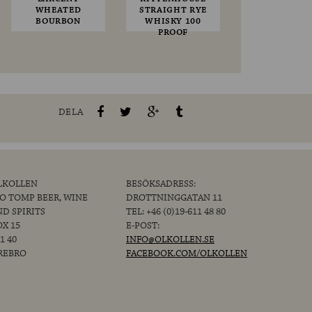
WHEATED
STRAIGHT RYE
BOURBON
WHISKY 100
PROOF
DELA
LKOLLEN
BESÖKSADRESS:
/O TOMP BEER, WINE
DROTTNINGGATAN 11
ND SPIRITS
TEL: +46 (0)19-611 48 80
OX 15
E-POST:
1 40
INFO@OLKOLLEN.SE
REBRO
FACEBOOK.COM/OLKOLLEN