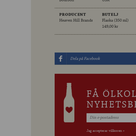
Bourbon
USA
PRODUCENT
BUTELJ
Heaven Hill Brands
Flaska (350 ml)
149,00 kr
Dela på Facebook
FÅ ÖLKO
NYHETSB
Jag accepterar villkoren »