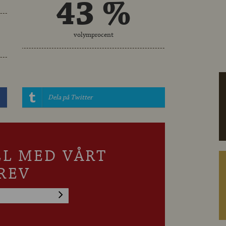
43 %
volymprocent
Dela på Twitter
LL MED VÅRT
REV