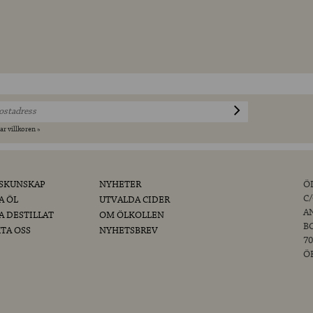
ar villkoren »
SKUNSKAP
NYHETER
Ö
C
A ÖL
UTVALDA CIDER
A
A DESTILLAT
OM ÖLKOLLEN
B
TA OSS
NYHETSBREV
70
Ö