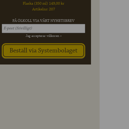
Flaska (350 ml) 149,00 kr
Artikelnr: 207
FÅ ÖLKOLL VIA VÅRT NYHETSBREV
Jag accepterar villkoren »