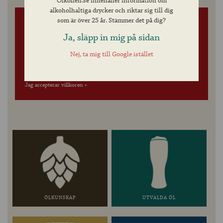
Olkollen.se innehåller information om
alkoholhaltiga drycker och riktar sig till dig
som är över 25 år. Stämmer det på dig?
FÅ ÖLKOLL MED VÅRT
Ja, släpp in mig på sidan
NYHETSBREV
Nej, ta mig till Google istället
Jag accepterar villkoren »
ÖLKUNSKAP
UTVALDA ÖL