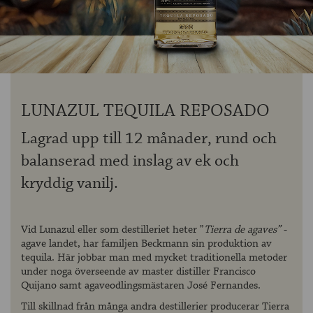
OM ÖLKOLLEN
KONTAKTA OSS
NYHETSBREV
LUNAZUL TEQUILA REPOSADO
Lagrad upp till 12 månader, rund och
balanserad med inslag av ek och
kryddig vanilj.
Vid Lunazul eller som destilleriet heter ”
Tierra de agaves”
-
agave landet, har familjen Beckmann sin produktion av
tequila. Här jobbar man med mycket traditionella metoder
under noga överseende av master distiller Francisco
Quijano samt agaveodlingsmästaren José Fernandes.
Till skillnad från många andra destillerier producerar Tierra