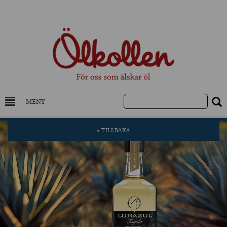
MENY
DRYCKESKUNSKAP
« TILLBAKA
NYHETER
UTVALDA ÖL
UTVALDA CIDER
UTVALDA DESTILLAT