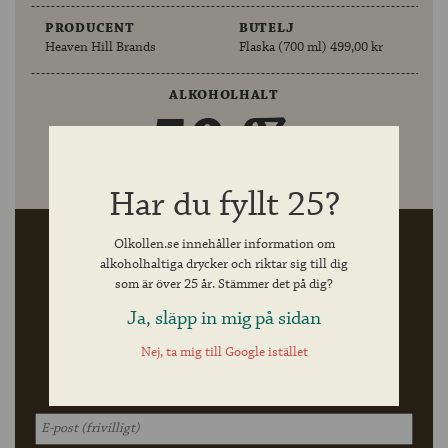
PRODUCENT
BUTELJ
Heaven Hill Brands
Flaska (700 ml) 499,00 kr
ALKOHOLHALT
50 %
volymprocent
Har du fyllt 25?
Här kan du enkelt beställa
Olkollen.se innehåller information om
Rittenhouse Straight Rye
alkoholhaltiga drycker och riktar sig till dig
Whisky 100 proof
som är över 25 år. Stämmer det på dig?
till ditt lokala Systembolag
Ja, släpp in mig på sidan
Flaska (700 ml) 499,00 kr
Nej, ta mig till Google istället
Artikelnr: 450
FÅ ÖLKOLL VIA VÅRT NYHETSBREV