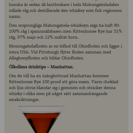
hundra år sedan då lantbrukare i hela Mohongaheladalen
odlade råg och destillerade den whiskey som fick regionens
namn.
Den ursprungliga Mahongahela-whiskeyn sägs ha haft 80-
100% råg i spannmålsbasen men Rittenhouse Rye har 51%
råg, 37% majs och 12% mältat korn.
Monongahelafloden är en biflod till Ohiofloden och ligger i
östra USA. Vid Pittsburgh flyter floden samman med
Alleghenyfloden och bildar Ohiofloden.
Ölkollens drinktips – Manhattan.
Om du vill ha en mångbottnad Manhattan kommer
Rittenhouse Rye 100 proof att göra susen. Varm choklad
och ljus citrus blandar sig i gommen och sträcker denna
whisky i olika men på något sätt sammanhängande
smakriktningar.