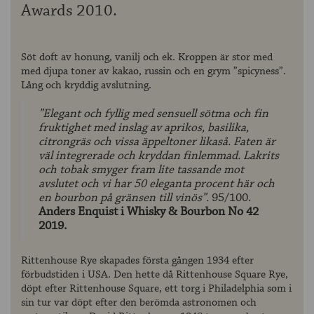
Awards 2010.
Söt doft av honung, vanilj och ek. Kroppen är stor med
med djupa toner av kakao, russin och en grym ”spicyness”.
Lång och kryddig avslutning.
”Elegant och fyllig med sensuell sötma och fin
fruktighet med inslag av aprikos, basilika,
citrongräs och vissa äppeltoner likaså. Faten är
väl integrerade och kryddan finlemmad. Lakrits
och tobak smyger fram lite tassande mot
avslutet och vi har 50 eleganta procent här och
en bourbon på gränsen till vinös”.
95/100.
Anders Enquist i Whisky & Bourbon No 42
2019.
Rittenhouse Rye skapades första gången 1934 efter
förbudstiden i USA. Den hette då Rittenhouse Square Rye,
döpt efter Rittenhouse Square, ett torg i Philadelphia som i
sin tur var döpt efter den berömda astronomen och