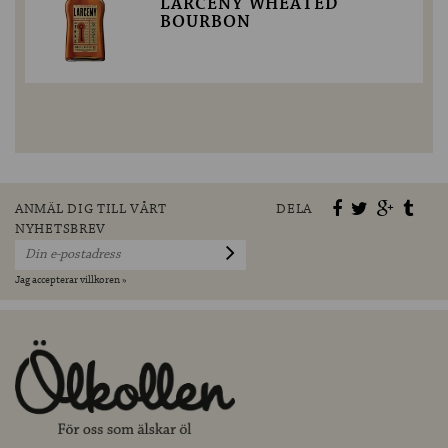
LARCENY WHEATED
BOURBON
ANMÄL DIG TILL VÅRT
DELA
NYHETSBREV
Jag accepterar villkoren »