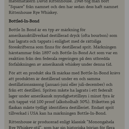
matematikern David Rittenhouse. 1948 tog man bort
”Square” från namnet och den har sedan dess haft namnet
Rittenhouse Rye Whiskey.
Bottled-In-Bond
Bottle In Bond är en typ av märkning för
amerikansktillverkad destillerad dryck (ofta bourbon) som
har lagrats och tappats i enlighet med de rättsliga
föreskrifterna som finns för destillerad sprit. Märkningen
härstammar från 1897 och Bottle-In-Bond Act som var en
reaktion från den federala regeringen på den utbredda
förfalskningen av amerikansk whiskey under denna tid.
För att en produkt ska få märkas med Bottle-In-Bond krävs
att produkten är destillerad under en och samma
destillationssäsong (januari-juni eller juli-december) och
från ett destilleri. Spriten måste ha lagrats i ett federalt
lager under amerikansk myndighetstillsyn i minst fyra år
och tappat vid 100 proof (alkoholhalt 50%). Etiketten på
flaskan måste tydligt identifiera destilleriet. Endast sprit
tillverkad i USA kan ha märkningen Bottle-In-Bond.
Rittenhouse är producerad enligt klassisk ”Monongahela
Rye Whiskey-stil”, som har sin historiska början för flera