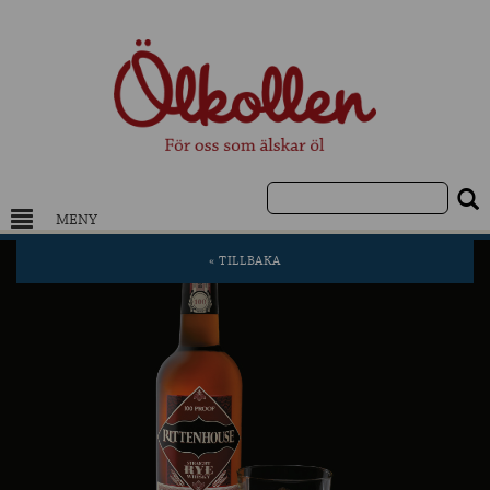
MENY
DRYCKESKUNSKAP
« TILLBAKA
NYHETER
UTVALDA ÖL
UTVALDA CIDER
UTVALDA DESTILLAT