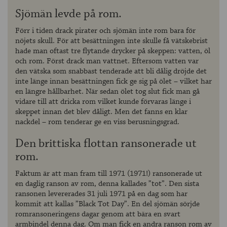
Sjömän levde på rom.
Förr i tiden drack pirater och sjömän inte rom bara för
nöjets skull. För att besättningen inte skulle få vätskebrist
hade man oftast tre flytande drycker på skeppen: vatten, öl
och rom. Först drack man vattnet. Eftersom vatten var
den vätska som snabbast tenderade att bli dålig dröjde det
inte länge innan besättningen fick ge sig på ölet – vilket har
en längre hållbarhet. När sedan ölet tog slut fick man gå
vidare till att dricka rom vilket kunde förvaras länge i
skeppet innan det blev dåligt. Men det fanns en klar
nackdel – rom tenderar ge en viss berusningsgrad.
Den brittiska flottan ransonerade ut
rom.
Faktum är att man fram till 1971 (1971!) ransonerade ut
en daglig ranson av rom, denna kallades ”tot”. Den sista
ransonen levererades 31 juli 1971 på en dag som har
kommit att kallas ”Black Tot Day”. En del sjömän sörjde
romransoneringens dagar genom att bära en svart
armbindel denna dag. Om man fick en andra ranson rom av