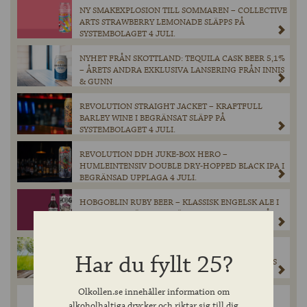
NY SMAKEXPLOSION TILL SOMMAREN – COLLECTIVE
ARTS STRAWBERRY LEMONADE SLÄPPS PÅ
SYSTEMBOLAGET 4 JULI.
NYHET FRÅN SKOTTLAND: TEQUILA CASK BEER 5,1%
– ÅRETS ANDRA EXKLUSIVA LANSERING FRÅN INNIS
& GUNN
REVOLUTION STRAIGHT JACKET – KRAFTFULL
BARLEY WINE I BEGRÄNSAT SLÄPP PÅ
SYSTEMBOLAGET 4 JULI.
REVOLUTION DDH JUKE-BOX HERO –
HUMLEINTENSIV DOUBLE DRY-HOPPED BLACK IPA I
BEGRÄNSAD UPPLAGA 4 JULI.
HOBGOBLIN RUBY BEER – KLASSISK ENGELSK ALE I
NY KOSTYM GÖR EFTERLÄNGTAD COMEBACK PÅ
SYSTEMBOLAGET 2 JUNI.
PRISVINNANDE TJECKISK PREMIUMLAGER –
Har du fyllt 25?
PRISVÄRDA ZUBR GRADUS NU I SYSTEMBOLAGETS
FASTA SORTIMENT.
Olkollen.se innehåller information om
BALBLAIR 12 YEARS OLD SINGLE MALT SCOTCH
alkoholhaltiga drycker och riktar sig till dig