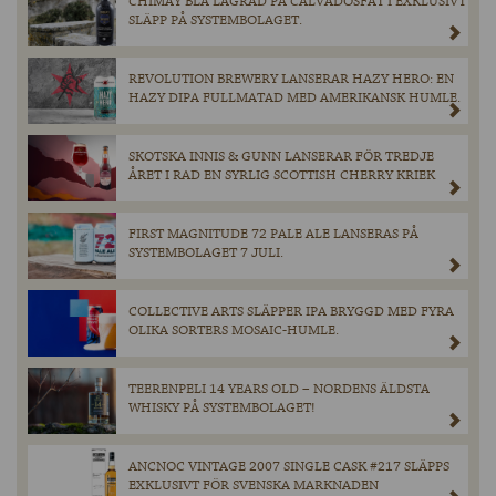
CHIMAY BLÅ LAGRAD PÅ CALVADOSFAT I EXKLUSIVT
SLÄPP PÅ SYSTEMBOLAGET.
REVOLUTION BREWERY LANSERAR HAZY HERO: EN
HAZY DIPA FULLMATAD MED AMERIKANSK HUMLE.
SKOTSKA INNIS & GUNN LANSERAR FÖR TREDJE
ÅRET I RAD EN SYRLIG SCOTTISH CHERRY KRIEK
FIRST MAGNITUDE 72 PALE ALE LANSERAS PÅ
SYSTEMBOLAGET 7 JULI.
COLLECTIVE ARTS SLÄPPER IPA BRYGGD MED FYRA
OLIKA SORTERS MOSAIC-HUMLE.
TEERENPELI 14 YEARS OLD – NORDENS ÄLDSTA
WHISKY PÅ SYSTEMBOLAGET!
ANCNOC VINTAGE 2007 SINGLE CASK #217 SLÄPPS
EXKLUSIVT FÖR SVENSKA MARKNADEN