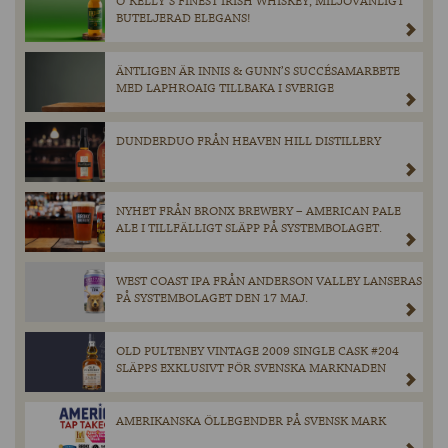
O´KELLY´S FINEST IRISH WHISKEY, MILJÖVÄNLIGT
BUTELJERAD ELEGANS!
ÄNTLIGEN ÄR INNIS & GUNN’S SUCCÉSAMARBETE
MED LAPHROAIG TILLBAKA I SVERIGE
DUNDERDUO FRÅN HEAVEN HILL DISTILLERY
NYHET FRÅN BRONX BREWERY – AMERICAN PALE
ALE I TILLFÄLLIGT SLÄPP PÅ SYSTEMBOLAGET.
WEST COAST IPA FRÅN ANDERSON VALLEY LANSERAS
PÅ SYSTEMBOLAGET DEN 17 MAJ.
OLD PULTENEY VINTAGE 2009 SINGLE CASK #204
SLÄPPS EXKLUSIVT FÖR SVENSKA MARKNADEN
AMERIKANSKA ÖLLEGENDER PÅ SVENSK MARK