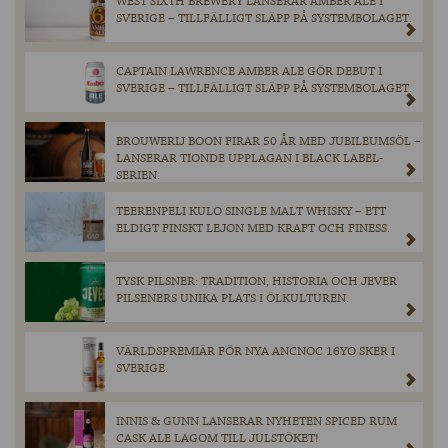
WEST SIXTH BREWERY LANSERAR AMBER ALE I
SVERIGE – TILLFÄLLIGT SLÄPP PÅ SYSTEMBOLAGET.
CAPTAIN LAWRENCE AMBER ALE GÖR DEBUT I
SVERIGE – TILLFÄLLIGT SLÄPP PÅ SYSTEMBOLAGET.
BROUWERIJ BOON FIRAR 50 ÅR MED JUBILEUMSÖL –
LANSERAR TIONDE UPPLAGAN I BLACK LABEL-
SERIEN.
TEERENPELI KULO SINGLE MALT WHISKY – ETT
ELDIGT FINSKT LEJON MED KRAFT OCH FINESS.
TYSK PILSNER: TRADITION, HISTORIA OCH JEVER
PILSENERS UNIKA PLATS I ÖLKULTUREN.
VÄRLDSPREMIÄR FÖR NYA ANCNOC 16YO SKER I
SVERIGE.
INNIS & GUNN LANSERAR NYHETEN SPICED RUM
CASK ALE LAGOM TILL JULSTÖKET!