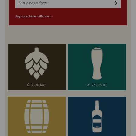
Jag accepterar villkoren »
ÖLKUNSKAP
UTVALDA ÖL