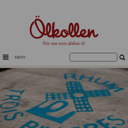
MENY
DRYCKESKUNSKAP
NYHETER
UTVALDA ÖL
UTVALDA CIDER
UTVALDA DESTILLAT