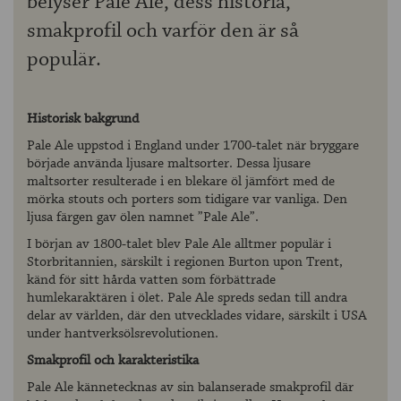
belyser Pale Ale, dess historia,
smakprofil och varför den är så
populär.
Historisk bakgrund
Pale Ale uppstod i England under 1700-talet när bryggare
började använda ljusare maltsorter. Dessa ljusare
maltsorter resulterade i en blekare öl jämfört med de
mörka stouts och porters som tidigare var vanliga. Den
ljusa färgen gav ölen namnet ”Pale Ale”.
I början av 1800-talet blev Pale Ale alltmer populär i
Storbritannien, särskilt i regionen Burton upon Trent,
känd för sitt hårda vatten som förbättrade
humlekaraktären i ölet. Pale Ale spreds sedan till andra
delar av världen, där den utvecklades vidare, särskilt i USA
under hantverksölsrevolutionen.
Smakprofil och karakteristika
Pale Ale kännetecknas av sin balanserade smakprofil där