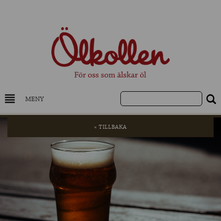
MENY
DRYCKESKUNSKAP
« TILLBAKA
NYHETER
UTVALDA ÖL
UTVALDA CIDER
UTVALDA DESTILLAT