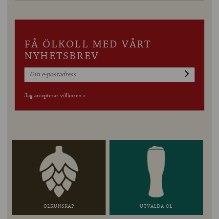
FÅ ÖLKOLL MED VÅRT
NYHETSBREV
Jag accepterar villkoren »
ÖLKUNSKAP
UTVALDA ÖL