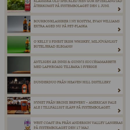
KLASSISKA OLD SPECKLED HEN GÖR EFTERLÄNGTAD
ÅTERKOMST PÅ SYSTEMBOLAGET DEN 1 JUNI.
BOURBONKLASSIKER I NY KOSTYM, EVAN WILLIAMS
EXTRA AGED NU PÅ PET-FLASKA
O´KELLY´S FINEST IRISH WHISKEY, MILJÖVÄNLIGT
BUTELJERAD ELEGANS!
ÄNTLIGEN ÄR INNIS & GUNN’S SUCCÉSAMARBETE
MED LAPHROAIG TILLBAKA I SVERIGE
DUNDERDUO FRÅN HEAVEN HILL DISTILLERY
NYHET FRÅN BRONX BREWERY – AMERICAN PALE
ALE I TILLFÄLLIGT SLÄPP PÅ SYSTEMBOLAGET.
WEST COAST IPA FRÅN ANDERSON VALLEY LANSERAS
PÅ SYSTEMBOLAGET DEN 17 MAJ.