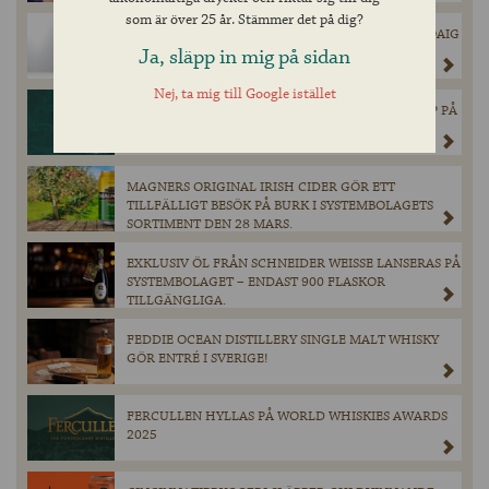
som är över 25 år. Stämmer det på dig?
INNIS & GUNN’S SUCCÉSAMARBETE MED LAPHROAIG
Ja, släpp in mig på sidan
ÄR TILLBAKA!
Nej, ta mig till Google istället
CHIMAY GRÖN ÅTERVÄNDER I BEGRÄNSAT SLÄPP PÅ
SYSTEMBOLAGET.
MAGNERS ORIGINAL IRISH CIDER GÖR ETT
TILLFÄLLIGT BESÖK PÅ BURK I SYSTEMBOLAGETS
SORTIMENT DEN 28 MARS.
EXKLUSIV ÖL FRÅN SCHNEIDER WEISSE LANSERAS PÅ
SYSTEMBOLAGET – ENDAST 900 FLASKOR
TILLGÄNGLIGA.
FEDDIE OCEAN DISTILLERY SINGLE MALT WHISKY
GÖR ENTRÉ I SVERIGE!
FERCULLEN HYLLAS PÅ WORLD WHISKIES AWARDS
2025