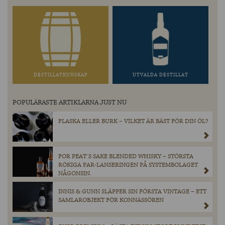
DESTILLATKUNSKAP
UTVALDA DESTILLAT
POPULÄRASTE ARTIKLARNA JUST NU
FLASKA ELLER BURK – VILKET ÄR BÄST FÖR DIN ÖL?
FOR PEAT´S SAKE BLENDED WHISKY – STÖRSTA
RÖKIGA PAR-LANSERINGEN PÅ SYSTEMBOLAGET
NÅGONSIN.
INNIS & GUNN SLÄPPER SIN FÖRSTA VINTAGE – ETT
SAMLAROBJEKT FÖR KONNÄSSÖREN