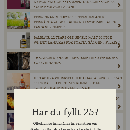
NY KOSTYM GÖR EFTERLÄNGTAD COMEBACK PÅ
SYSTEMBOLAGET 2 JUNI.
PRISVINNANDE TJECKISK PREMIUMLAGER –
PRISVÄRDA ZUBR GRADUS NU I SYSTEMBOLAGETS
FASTA SORTIMENT.
BALBLAIR 12 YEARS OLD SINGLE MALT SCOTCH
WHISKY LANSERAS FÖR FÖRSTA GÅNGEN I SVERIGE
THE ANGELS’ SHARE – MYSTERIET MED WHISKYNS
FÖRSVINNANDE
DEN ANDRA WHISKYN I ”THE COASTAL SERIES” FRÅN
SKOTSKA OLD PULTENEY KOMMER TILL
SYSTEMBOLAGETS HYLLOR I MAJ!
KATASTROFEN SOM FORMADE HEAVEN HILL — EN
WHISKEYHISTORIA VÄRD ATT MINNAS
Har du fyllt 25?
PADDINGTONS UTSEDD TILL GÖTEBORGS BÄSTA
Olkollen.se innehåller information om
SPORTBAR
alkoholhaltiga drycker och riktar sig till dig