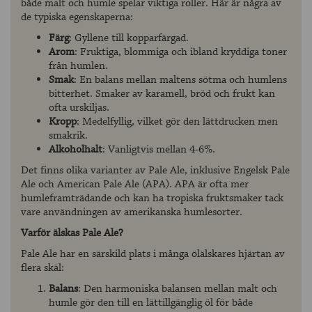
både malt och humle spelar viktiga roller. Här är några av
de typiska egenskaperna:
Färg
: Gyllene till kopparfärgad.
Arom
: Fruktiga, blommiga och ibland kryddiga toner
från humlen.
Smak
: En balans mellan maltens sötma och humlens
bitterhet. Smaker av karamell, bröd och frukt kan
ofta urskiljas.
Kropp
: Medelfyllig, vilket gör den lättdrucken men
smakrik.
Alkoholhalt
: Vanligtvis mellan 4-6%.
Det finns olika varianter av Pale Ale, inklusive Engelsk Pale
Ale och American Pale Ale (APA). APA är ofta mer
humleframträdande och kan ha tropiska fruktsmaker tack
vare användningen av amerikanska humlesorter.
Varför älskas Pale Ale?
Pale Ale har en särskild plats i många ölälskares hjärtan av
flera skäl:
Balans
: Den harmoniska balansen mellan malt och
humle gör den till en lättillgänglig öl för både