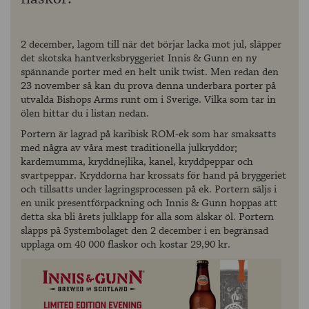
2 december, lagom till när det börjar lacka mot jul, släpper
det skotska hantverksbryggeriet Innis & Gunn en ny
spännande porter med en helt unik twist. Men redan den
23 november så kan du prova denna underbara porter på
utvalda Bishops Arms runt om i Sverige. Vilka som tar in
ölen hittar du i listan nedan.
Portern är lagrad på karibisk ROM-ek som har smaksatts
med några av våra mest traditionella julkryddor;
kardemumma, kryddnejlika, kanel, kryddpeppar och
svartpeppar. Kryddorna har krossats för hand på bryggeriet
och tillsatts under lagringsprocessen på ek. Portern säljs i
en unik presentförpackning och Innis & Gunn hoppas att
detta ska bli årets julklapp för alla som älskar öl. Portern
släpps på Systembolaget den 2 december i en begränsad
upplaga om 40 000 flaskor och kostar 29,90 kr.