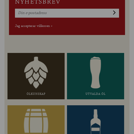
NYHETSBREV
Jag accepterar villkoren »
ÖLKUNSKAP
UTVALDA ÖL