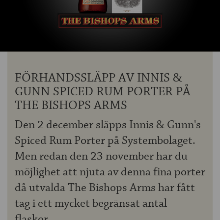
OM ÖLKOLLEN
KONTAKTA OSS
NYHETSBREV
FÖRHANDSSLÄPP AV INNIS &
GUNN SPICED RUM PORTER PÅ
THE BISHOPS ARMS
Den 2 december släpps Innis & Gunn's
Spiced Rum Porter på Systembolaget.
Men redan den 23 november har du
möjlighet att njuta av denna fina porter
då utvalda The Bishops Arms har fått
tag i ett mycket begränsat antal
flaskor.