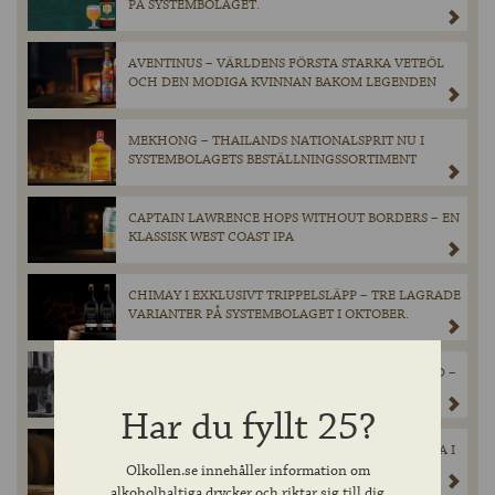
PÅ SYSTEMBOLAGET.
AVENTINUS – VÄRLDENS FÖRSTA STARKA VETEÖL
OCH DEN MODIGA KVINNAN BAKOM LEGENDEN
MEKHONG – THAILANDS NATIONALSPRIT NU I
SYSTEMBOLAGETS BESTÄLLNINGSSORTIMENT
CAPTAIN LAWRENCE HOPS WITHOUT BORDERS – EN
KLASSISK WEST COAST IPA
CHIMAY I EXKLUSIVT TRIPPELSLÄPP – TRE LAGRADE
VARIANTER PÅ SYSTEMBOLAGET I OKTOBER.
HISTORIEN OM THE GREAT LONDON BEER FLOOD –
EN TRAGEDI DU FÖRMODLIGEN ALDRIG HÖRT
TALAS OM
Har du fyllt 25?
BOON MARIAGE PARFAIT 10 – JUBILEUMSUTGÅVA I
TILLFÄLLIGT SLÄPP PÅ SYSTEMBOLAGET 19
Olkollen.se innehåller information om
SEPTEMBER.
alkoholhaltiga drycker och riktar sig till dig