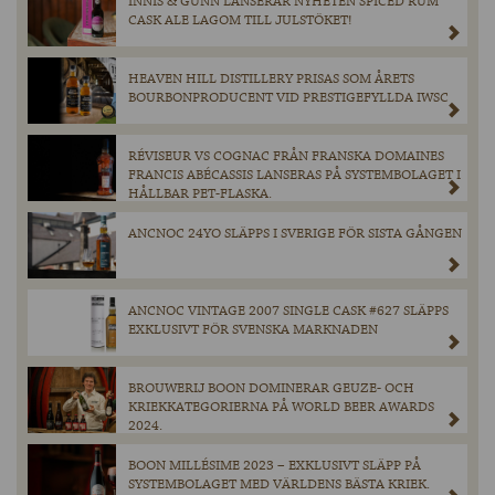
INNIS & GUNN LANSERAR NYHETEN SPICED RUM
CASK ALE LAGOM TILL JULSTÖKET!
HEAVEN HILL DISTILLERY PRISAS SOM ÅRETS
BOURBONPRODUCENT VID PRESTIGEFYLLDA IWSC
RÉVISEUR VS COGNAC FRÅN FRANSKA DOMAINES
FRANCIS ABÉCASSIS LANSERAS PÅ SYSTEMBOLAGET I
HÅLLBAR PET-FLASKA.
ANCNOC 24YO SLÄPPS I SVERIGE FÖR SISTA GÅNGEN
ANCNOC VINTAGE 2007 SINGLE CASK #627 SLÄPPS
EXKLUSIVT FÖR SVENSKA MARKNADEN
BROUWERIJ BOON DOMINERAR GEUZE- OCH
KRIEKKATEGORIERNA PÅ WORLD BEER AWARDS
2024.
BOON MILLÉSIME 2023 – EXKLUSIVT SLÄPP PÅ
SYSTEMBOLAGET MED VÄRLDENS BÄSTA KRIEK.