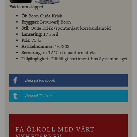
Fakta om släppet
Öl:
Boon Oude Kriek
Bryggeri:
Brouwerij Boon
Stil:
Oude Kriek (spontanjäst körsbärslambic)
Lansering:
17 april
Pris:
75 kr
Artikelnummer:
167303
Servering:
ca 12 °C i tulpanformat glas
Tillgänglighet:
Tillfälligt sortiment hos Systembolaget
Dela på Facebook
Dela på Twitter
FÅ ÖLKOLL MED VÅRT