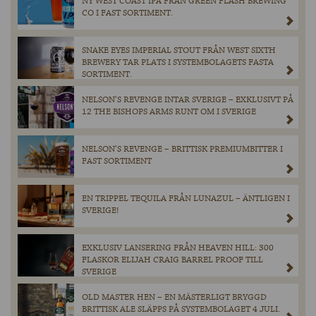
NY WEST COAST IPA FRÅN GREEN FLASH BREWING
CO I FAST SORTIMENT.
SNAKE EYES IMPERIAL STOUT FRÅN WEST SIXTH
BREWERY TAR PLATS I SYSTEMBOLAGETS FASTA
SORTIMENT.
NELSON’S REVENGE INTAR SVERIGE – EXKLUSIVT PÅ
12 THE BISHOPS ARMS RUNT OM I SVERIGE
NELSON’S REVENGE – BRITTISK PREMIUMBITTER I
FAST SORTIMENT
EN TRIPPEL TEQUILA FRÅN LUNAZUL – ÄNTLIGEN I
SVERIGE!
EXKLUSIV LANSERING FRÅN HEAVEN HILL: 300
FLASKOR ELIJAH CRAIG BARREL PROOF TILL
SVERIGE
OLD MASTER HEN – EN MÄSTERLIGT BRYGGD
BRITTISK ALE SLÄPPS PÅ SYSTEMBOLAGET 4 JULI.