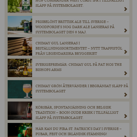
HOP COMMANDER WEST COAST IPA I TILLFÄLLIGT
SLÄPP PÅ SYSTEMBOLAGET.
PRISBELÖNT BRITTISK ALE TILL SVERIGE –
WOODFORDE’S NOG DARK ALE LANSERAS PÅ
SYSTEMBOLAGET DEN 8 MAJ.
CHIMAY GUL LANSERAS I
BESTÄLLNINGSSORTIMENTET – NYTT TRAPPISTÖL
FRÅN LEGENDARISKA BRYGGERIET
SVERIGEPREMIÄR: CHIMAY GUL PÅ FAT HOS THE
BISHOPS ARMS
CHIMAY GRÖN ÅTERVÄNDER I BEGRÄNSAT SLÄPP PÅ
SYSTEMBOLAGET
KÖRSBÄR, SPONTANJÄSNING OCH BELGISK
TRADITION – BOON OUDE KRIEK I TILLFÄLLIGT
SLÄPP PÅ SYSTEMBOLAGET.
HÄR KAN DU FIRA ST. PATRICK’S DAY I SVERIGE –
PUBAR, FEST OCH IRLÄNDSK STÄMNING!