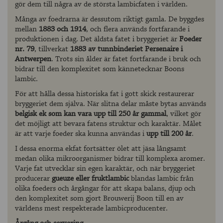
gör dem till några av de största lambicfaten i världen.
Många av foedrarna är dessutom riktigt gamla. De byggdes
mellan
1883 och 1914
, och flera används fortfarande i
produktionen i dag. Det äldsta fatet i bryggeriet är
Foeder
nr. 79
, tillverkat
1883 av tunnbinderiet Persenaire i
Antwerpen
. Trots sin ålder är fatet fortfarande i bruk och
bidrar till den komplexitet som kännetecknar Boons
lambic.
För att hålla dessa historiska fat i gott skick restaurerar
bryggeriet dem själva. När slitna delar måste bytas används
belgisk ek som kan vara upp till 250 år gammal
, vilket gör
det möjligt att bevara fatens struktur och karaktär. Målet
är att varje foeder ska kunna användas i
upp till 200 år
.
I dessa enorma ekfat fortsätter ölet att jäsa långsamt
medan olika mikroorganismer bidrar till komplexa aromer.
Varje fat utvecklar sin egen karaktär, och när bryggeriet
producerar
gueuze eller fruktlambic
blandas lambic från
olika foeders och årgångar för att skapa balans, djup och
den komplexitet som gjort Brouwerij Boon till en av
världens mest respekterade lambicproducenter.