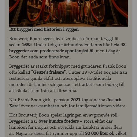
Ett bryggeri med historien i ryggen
Brouwerij Boon ligger i byn Lembeek där man bryggt öl
sedan
1685
. Under tidigare århundraden fanns här hela
43
bryggerier som producerade spontanjäst öl
, men i dag är
Boon det enda som finns kvar.
Bryggeriet är starkt förknippat med grundaren Frank Boon,
ofta kallad
“Geuze’s frälsare”
. Under 1970-talet började han
restaurera gamla ekfat och återuppliva traditionella
metoder för lambic och gueuze – ett arbete som bidrog till
att rädda stilen från att försvinna.
När Frank Boon gick i pension
2021
tog sönerna
Jos och
Karel
över verksamheten och för familjetraditionen vidare.
Hos Brouwerij Boon spelar lagringen en avgörande roll.
Bryggeriet har
över hundra foeders
– stora ekfat där
lambicen får mogna och utveckla sin karaktär under flera
år. Några av dessa fat rymmer upp till
90 000 liter öl
, vilket