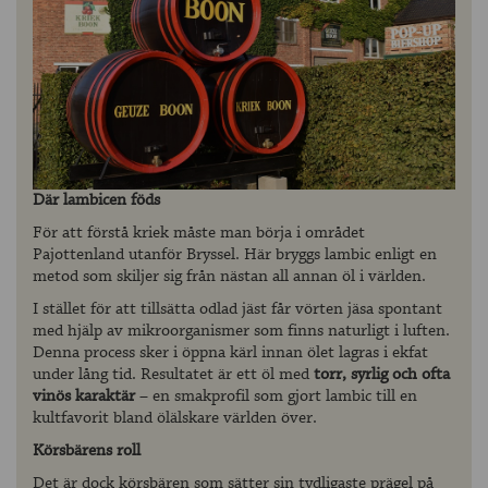
Där lambicen föds
För att förstå kriek måste man börja i området
Pajottenland utanför Bryssel. Här bryggs lambic enligt en
metod som skiljer sig från nästan all annan öl i världen.
I stället för att tillsätta odlad jäst får vörten jäsa spontant
med hjälp av mikroorganismer som finns naturligt i luften.
Denna process sker i öppna kärl innan ölet lagras i ekfat
under lång tid. Resultatet är ett öl med
torr, syrlig och ofta
vinös karaktär
– en smakprofil som gjort lambic till en
kultfavorit bland ölälskare världen över.
Körsbärens roll
Det är dock körsbären som sätter sin tydligaste prägel på