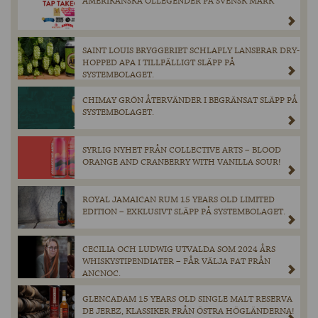
AMERIKANSKA ÖLLEGENDER PÅ SVENSK MARK
SAINT LOUIS BRYGGERIET SCHLAFLY LANSERAR DRY-
HOPPED APA I TILLFÄLLIGT SLÄPP PÅ
SYSTEMBOLAGET.
CHIMAY GRÖN ÅTERVÄNDER I BEGRÄNSAT SLÄPP PÅ
SYSTEMBOLAGET.
SYRLIG NYHET FRÅN COLLECTIVE ARTS – BLOOD
ORANGE AND CRANBERRY WITH VANILLA SOUR!
ROYAL JAMAICAN RUM 15 YEARS OLD LIMITED
EDITION – EXKLUSIVT SLÄPP PÅ SYSTEMBOLAGET.
CECILIA OCH LUDWIG UTVALDA SOM 2024 ÅRS
WHISKYSTIPENDIATER – FÅR VÄLJA FAT FRÅN
ANCNOC.
GLENCADAM 15 YEARS OLD SINGLE MALT RESERVA
DE JEREZ, KLASSIKER FRÅN ÖSTRA HÖGLÄNDERNA!