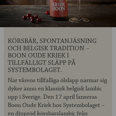
OM ÖLKOLLEN
KONTAKTA OSS
NYHETSBREV
KÖRSBÄR, SPONTANJÄSNING
OCH BELGISK TRADITION –
BOON OUDE KRIEK I
TILLFÄLLIGT SLÄPP PÅ
SYSTEMBOLAGET.
När vårens tillfälliga ölsläpp närmar sig
dyker ännu en klassisk belgisk lambic
upp i Sverige. Den 17 april lanseras
Boon Oude Kriek hos Systembolaget –
en djupröd körsbärslambic från