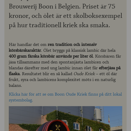
Brouwerij Boon i Belgien. Priset är 75
kronor, och ölet är ett skolboksexempel
på hur traditionell kriek ska smaka.
Här handlar det om
ren tradition och intensiv
körsbärskaraktär
. Ölet bryggs på klassisk lambic där hela
400 gram färska körsbär används per liter öl
. Körsbären får
jäsa tillsammans med den spontanjästa lambicen och
blandas därefter med ung lambic innan ölet får
efterjäsa på
flaska
. Resultatet blir en så kallad
Oude Kriek
– ett öl där
frukt, syra och lambicens komplexitet möts i en naturlig
balans.
Klicka här för att se om Boon Oude Kriek finns på ditt lokal
systembolag.