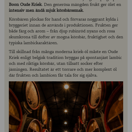
Boon Oude Kriek
. Den generösa mängden frukt ger ölet en
intensiv men ändå mjuk körsbärssmak
.
Körsbären plockas för hand och förvaras noggrant kylda i
bryggeriet innan de används i produktionen. Frukten ger
både färg och arom – från djup rubinröd nyans och rosa
skumkrona till dofter av mogna körsbär, fruktighet och den
typiska lambickaraktären.
Till skillnad från många moderna kriek-öl måste en Oude
Kriek enligt belgisk tradition bryggas på spontanjäst lambic
och med riktiga körsbär, utan tillsatt socker efter
jäsningen. Resultatet är ett torrare och mer komplext öl
där frukten och lambicen får tala för sig själva.