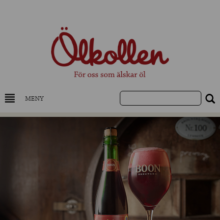
MENY
DRYCKESKUNSKAP
NYHETER
UTVALDA ÖL
UTVALDA CIDER
UTVALDA DESTILLAT