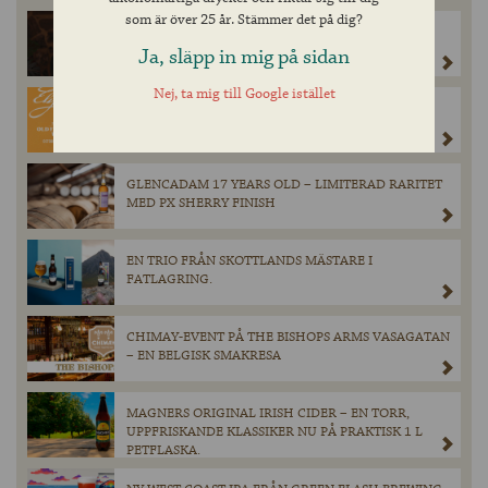
som är över 25 år. Stämmer det på dig?
CHIMAY BLÅ LAGRAD PÅ ROMFAT I EXKLUSIVT
SLÄPP PÅ SYSTEMBOLAGET
Ja, släpp in mig på sidan
Nej, ta mig till Google istället
FIRA ELIJAH CRAIG OLD FASHIONED WEEK I
SVERIGE – 10 TILL 19 OKTOBER.
GLENCADAM 17 YEARS OLD – LIMITERAD RARITET
MED PX SHERRY FINISH
EN TRIO FRÅN SKOTTLANDS MÄSTARE I
FATLAGRING.
CHIMAY-EVENT PÅ THE BISHOPS ARMS VASAGATAN
– EN BELGISK SMAKRESA
MAGNERS ORIGINAL IRISH CIDER – EN TORR,
UPPFRISKANDE KLASSIKER NU PÅ PRAKTISK 1 L
PETFLASKA.