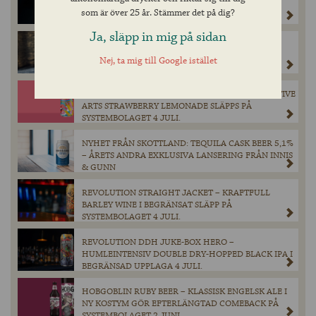
FLASKOR ELIJAH CRAIG BARREL PROOF TILL
som är över 25 år. Stämmer det på dig?
SVERIGE
Ja, släpp in mig på sidan
OLD MASTER HEN – EN MÄSTERLIGT BRYGGD
BRITTISK ALE SLÄPPS PÅ SYSTEMBOLAGET 4 JULI.
Nej, ta mig till Google istället
NY SMAKEXPLOSION TILL SOMMAREN – COLLECTIVE
ARTS STRAWBERRY LEMONADE SLÄPPS PÅ
SYSTEMBOLAGET 4 JULI.
NYHET FRÅN SKOTTLAND: TEQUILA CASK BEER 5,1%
– ÅRETS ANDRA EXKLUSIVA LANSERING FRÅN INNIS
& GUNN
REVOLUTION STRAIGHT JACKET – KRAFTFULL
BARLEY WINE I BEGRÄNSAT SLÄPP PÅ
SYSTEMBOLAGET 4 JULI.
REVOLUTION DDH JUKE-BOX HERO –
HUMLEINTENSIV DOUBLE DRY-HOPPED BLACK IPA I
BEGRÄNSAD UPPLAGA 4 JULI.
HOBGOBLIN RUBY BEER – KLASSISK ENGELSK ALE I
NY KOSTYM GÖR EFTERLÄNGTAD COMEBACK PÅ
SYSTEMBOLAGET 2 JUNI.