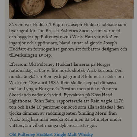
Så vem var Huddart? Kapten Joseph Huddart jobbade som
hydrograf för The British Fisheries Society som var med
och byggde upp Pulteneytown i Wick. Han var också en
ingenjör och uppfinnare, bland annat så gjorde Joseph
Huddart en förmögenhet genom att förbättra designen och
tillverkningen av rep.
Eftersom Old Pulteney Huddart lanseras på Norges
nationaldag så har vi lite norsk-skotsk Wick-kuriosa. Den
norska ångbåten Rein gick på grund 3 kilometer söder om
Wick den 13:e april 1937. Rein skulle skeppa trämassa
mellan Lyngor Norge och Preston men stötte på norra
Skottlands väder och vind. Fyrvakten på Noss Head
Lighthouse, John Bain, rapporterade att Rein vägde 1176
ton och hade 16 personer ombord som alla räddades i den
tjocka dimman av räddningsbåten ‘Smiling Morn’ från
Wick. Idag kan man besöka Rein men då 14 meter under
vattenytan vilket många dykentusiaster gör.
Old Pulteney Huddart Single Malt Whisky