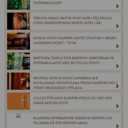
SYSTEMBOLAGET!
TEELING SMALL BATCH RUM CASK I TILLFÄLLIG
LYXIG PRESENTFÖRPACKNING ÄVEN I ÅR!
INNIS & GUNN SLÄPPER SJÄTTE UTGÅVAN I SERIEN
VANISHING POINT – VP 06
BRITTISKA TIME & TIDE BREWING DEBUTERAR PÅ
SYSTEMBOLAGET MED EN FYLLIG STOUT.
SKOTSKA INNIS & GUNN LANSERAR ALE
SLUTLAGRAD PÅ POPULÄRA PEDRO XIMÉNEZ FAT I
STRIKT BEGRÄNSAD UPPLAGA
COLLECTIVE ARTS SLÄPPER SYRLIG ÖL MED 30%
FÄRSK APELSINJUICE.
KLASSISKA BOMBARDIER PREMIUM BRITISH ALE
TILLBAKA PÅ THE BISHOPS ARMS.