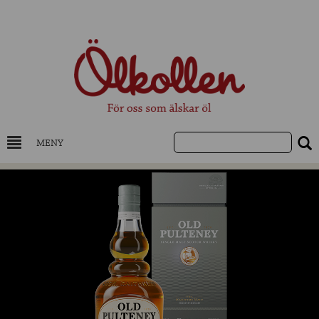
MENY
DRYCKESKUNSKAP
NYHETER
UTVALDA ÖL
UTVALDA CIDER
UTVALDA DESTILLAT