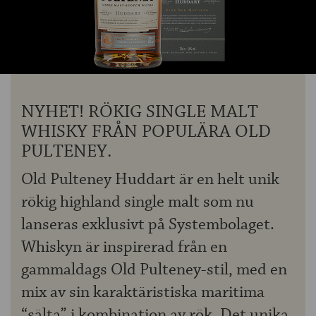
OM ÖLKOLLEN
KONTAKTA OSS
NYHETSBREV
NYHET! RÖKIG SINGLE MALT
WHISKY FRÅN POPULÄRA OLD
PULTENEY.
Old Pulteney Huddart är en helt unik
rökig highland single malt som nu
lanseras exklusivt på Systembolaget.
Whiskyn är inspirerad från en
gammaldags Old Pulteney-stil, med en
mix av sin karaktäristiska maritima
“sälta” i kombination av rök. Det unika