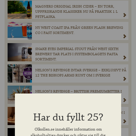
MAGNERS ORIGINAL IRISH CIDER – EN TORR,
UPPFRISKANDE KLASSIKER NU PÅ PRAKTISK 1 L
PETFLASKA.
NY WEST COAST IPA FRÅN GREEN FLASH BREWING
CO I FAST SORTIMENT.
SNAKE EYES IMPERIAL STOUT FRÅN WEST SIXTH
BREWERY TAR PLATS I SYSTEMBOLAGETS FASTA
SORTIMENT.
NELSON’S REVENGE INTAR SVERIGE – EXKLUSIVT PÅ
12 THE BISHOPS ARMS RUNT OM I SVERIGE
NELSON’S REVENGE – BRITTISK PREMIUMBITTER I
FAST SORTIMENT
EN TRIPPEL TEQUILA FRÅN LUNAZUL – ÄNTLIGEN I
Har du fyllt 25?
SVERIGE!
Olkollen.se innehåller information om
EXKLUSIV LANSERING FRÅN HEAVEN HILL: 300
alkoholhaltiga drycker och riktar sig till dig