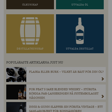
ÖLKUNSKAP
UTVALDA ÖL
DESTILLATKUNSKAP
UTVALDA DESTILLAT
POPULÄRASTE ARTIKLARNA JUST NU
FLASKA ELLER BURK – VILKET ÄR BÄST FÖR DIN ÖL?
FOR PEAT´S SAKE BLENDED WHISKY – STÖRSTA
RÖKIGA PAR-LANSERINGEN PÅ SYSTEMBOLAGET
NÅGONSIN.
INNIS & GUNN SLÄPPER SIN FÖRSTA VINTAGE – ETT
SAMLAROBJEKT FÖR KONNÄSSÖREN