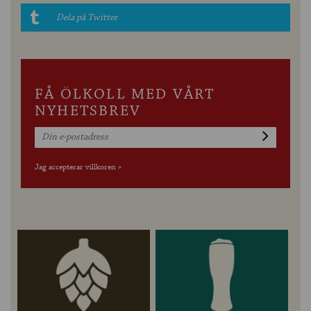
Dela på Twitter
FÅ ÖLKOLL MED VÅRT
NYHETSBREV
Jag accepterar villkoren »