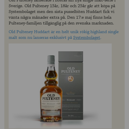
Old Pulteney lanserade i höstas sin nya single malt-serie i
Sverige. Old Pulteney 15år, 18år och 25år går att köpa på
Systembolaget men den sista pusselbiten Huddart fick vi
vänta några månader extra på. Den 17:e maj finns hela
Pulteney-familjen tillgänglig på den svenska marknaden.
Old Pulteney Huddart är en helt unik rökig highland single
malt som nu lanseras exklusivt på
Systembolaget
.