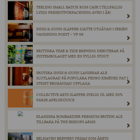
TEELING SMALL BATCH RUM CASK I TILLFÄLLIG
LYXIG PRESENTFÖRPACKNING ÄVEN I ÅR!
INNIS & GUNN SLÄPPER SJÄTTE UTGÅVAN I SERIEN
VANISHING POINT – VP 06
BRITTISKA TIME & TIDE BREWING DEBUTERAR PÅ
SYSTEMBOLAGET MED EN FYLLIG STOUT.
SKOTSKA INNIS & GUNN LANSERAR ALE
SLUTLAGRAD PÅ POPULÄRA PEDRO XIMÉNEZ FAT I
STRIKT BEGRÄNSAD UPPLAGA
COLLECTIVE ARTS SLÄPPER SYRLIG ÖL MED 30%
FÄRSK APELSINJUICE.
KLASSISKA BOMBARDIER PREMIUM BRITISH ALE
TILLBAKA PÅ THE BISHOPS ARMS.
BELHAVEN BREWERY PRISAS SOM ÅRETS