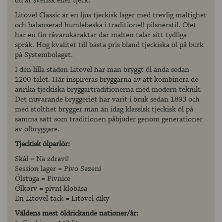
du är svensk eller tjeck.
Litovel Classic är en ljus tjeckisk lager med trevlig maltighet
och balanserad humlebeska i traditionell pilsnerstil. Ölet
har en fin råvarukaraktär där malten talar sitt tydliga
språk. Hög kvalitet till bästa pris bland tjeckiska öl på burk
på Systembolaget.
I den lilla staden Litovel har man bryggt öl ända sedan
1200-talet. Här inspireras bryggarna av att kombinera de
anrika tjeckiska bryggartraditionerna med modern teknik.
Det nuvarande bryggeriet har varit i bruk sedan 1893 och
med stolthet brygger man än idag klassisk tjeckisk öl på
samma sätt som traditionen påbjuder genom generationer
av ölbryggare.
Tjeckisk ölparlör:
Skål = Na zdraví!
Session lager = Pivo Sezení
Ölstuga = Pivnice
Ölkorv = pivní klobása
En Litovel tack = Litovel díky
Väldens mest öldrickande nationer/år: