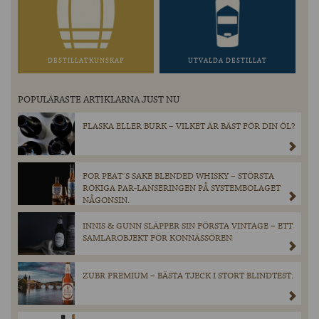
DESTILLATKUNSKAP
UTVALDA DESTILLAT
POPULÄRASTE ARTIKLARNA JUST NU
FLASKA ELLER BURK – VILKET ÄR BÄST FÖR DIN ÖL?
FOR PEAT´S SAKE BLENDED WHISKY – STÖRSTA
RÖKIGA PAR-LANSERINGEN PÅ SYSTEMBOLAGET
NÅGONSIN.
INNIS & GUNN SLÄPPER SIN FÖRSTA VINTAGE – ETT
SAMLAROBJEKT FÖR KONNÄSSÖREN
ZUBR PREMIUM – BÄSTA TJECK I STORT BLINDTEST.