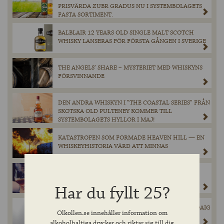
PRISVÄRDA ZUBR GRADUS NU I SYSTEMBOLAGETS
FASTA SORTIMENT.
BALBLAIR 12 YEARS OLD SINGLE MALT SCOTCH
WHISKY LANSERAS FÖR FÖRSTA GÅNGEN I SVERIGE
THE ANGELS’ SHARE – MYSTERIET MED WHISKYNS
FÖRSVINNANDE
DEN ANDRA WHISKYN I ”THE COASTAL SERIES” FRÅN
SKOTSKA OLD PULTENEY KOMMER TILL
SYSTEMBOLAGETS HYLLOR I MAJ!
KATASTROFEN SOM FORMADE HEAVEN HILL — EN
WHISKEYHISTORIA VÄRD ATT MINNAS
PADDINGTONS UTSEDD TILL GÖTEBORGS BÄSTA
SPORTBAR
Har du fyllt 25?
INNIS & GUNN’S SUCCÉSAMARBETE MED LAPHROAIG
Olkollen.se innehåller information om
ÄR TILLBAKA!
alkoholhaltiga drycker och riktar sig till dig