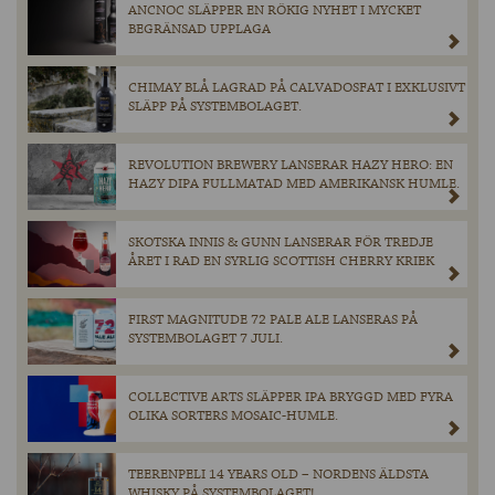
ANCNOC SLÄPPER EN RÖKIG NYHET I MYCKET
BEGRÄNSAD UPPLAGA
CHIMAY BLÅ LAGRAD PÅ CALVADOSFAT I EXKLUSIVT
SLÄPP PÅ SYSTEMBOLAGET.
REVOLUTION BREWERY LANSERAR HAZY HERO: EN
HAZY DIPA FULLMATAD MED AMERIKANSK HUMLE.
SKOTSKA INNIS & GUNN LANSERAR FÖR TREDJE
ÅRET I RAD EN SYRLIG SCOTTISH CHERRY KRIEK
FIRST MAGNITUDE 72 PALE ALE LANSERAS PÅ
SYSTEMBOLAGET 7 JULI.
COLLECTIVE ARTS SLÄPPER IPA BRYGGD MED FYRA
OLIKA SORTERS MOSAIC-HUMLE.
TEERENPELI 14 YEARS OLD – NORDENS ÄLDSTA
WHISKY PÅ SYSTEMBOLAGET!