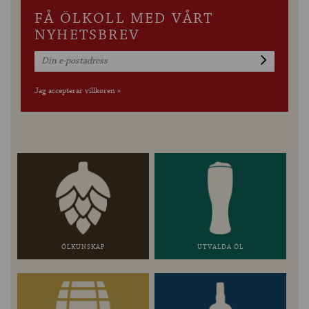
FÅ ÖLKOLL MED VÅRT
NYHETSBREV
Jag accepterar villkoren »
ÖLKUNSKAP
UTVALDA ÖL