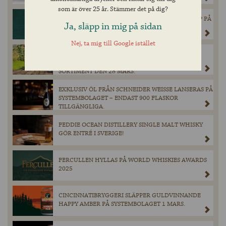
som är över 25 år. Stämmer det på dig?
CHIMAY GRÖN ÅTERVÄNDER I BEGRÄNSAT SLÄPP PÅ
Ja, släpp in mig på sidan
SYSTEMBOLAGET.
Nej, ta mig till Google istället
MAGNERS ORIGINAL IRISH CIDER GÖR ETT
TILLFÄLLIGT BESÖK PÅ BURK I SYSTEMBOLAGETS
SORTIMENT DEN 28 MARS.
EXKLUSIV ÖL FRÅN SCHNEIDER WEISSE LANSERAS PÅ
SYSTEMBOLAGET – ENDAST 900 FLASKOR
TILLGÄNGLIGA.
FEDDIE OCEAN DISTILLERY SINGLE MALT WHISKY
GÖR ENTRÉ I SVERIGE!
FERCULLEN HYLLAS PÅ WORLD WHISKIES AWARDS
2025
CINCINNATIBRYGGERI SLÄPPER GULDVINNANDE
HAPPY AMBER PÅ SYSTEMBOLAGET 1 MARS.