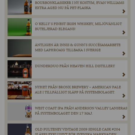
BOURBONKLASSIKER I NY KOSTYM, EVAN WILLIAMS
EXTRA AGED NU PÅ PET-FLASKA
O´KELLY´S FINEST IRISH WHISKEY, MILJÖVÄNLIGT
BUTELJERAD ELEGANS!
ÄNTLIGEN ÄR INNIS & GUNN’S SUCCÉSAMARBETE
MED LAPHROAIG TILLBAKA I SVERIGE
DUNDERDUO FRÅN HEAVEN HILL DISTILLERY
NYHET FRÅN BRONX BREWERY – AMERICAN PALE
ALE I TILLFÄLLIGT SLÄPP PÅ SYSTEMBOLAGET.
WEST COAST IPA FRÅN ANDERSON VALLEY LANSERAS
PÅ SYSTEMBOLAGET DEN 17 MAJ.
OLD PULTENEY VINTAGE 2009 SINGLE CASK #204
SLÄPPS EXKLUSIVT FÖR SVENSKA MARKNADEN