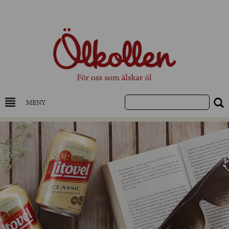
MENY
DRYCKESKUNSKAP
NYHETER
UTVALDA ÖL
UTVALDA CIDER
UTVALDA DESTILLAT