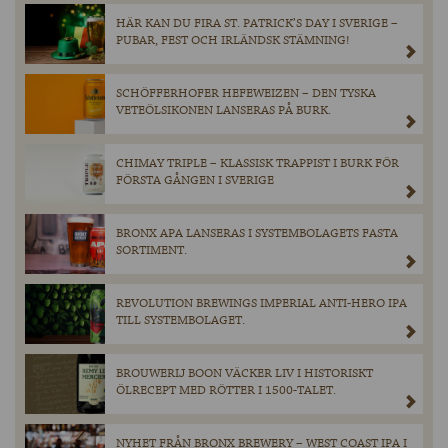
HÄR KAN DU FIRA ST. PATRICK’S DAY I SVERIGE –
PUBAR, FEST OCH IRLÄNDSK STÄMNING!
SCHÖFFERHOFER HEFEWEIZEN – DEN TYSKA
VETEÖLSIKONEN LANSERAS PÅ BURK.
CHIMAY TRIPLE – KLASSISK TRAPPIST I BURK FÖR
FÖRSTA GÅNGEN I SVERIGE
BRONX APA LANSERAS I SYSTEMBOLAGETS FASTA
SORTIMENT.
REVOLUTION BREWINGS IMPERIAL ANTI-HERO IPA
TILL SYSTEMBOLAGET.
BROUWERIJ BOON VÄCKER LIV I HISTORISKT
ÖLRECEPT MED RÖTTER I 1500-TALET.
NYHET FRÅN BRONX BREWERY – WEST COAST IPA I