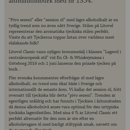
aluminiumburk med nr 1354.
”Pivo sezení” eller ”session öl” med lägre alkoholhalt är en
tydlig trend som nu även nått Sverige. Stilen på Litovel
representerar den aromatiska tjeckiska stilen perfekt.
Visste du att Tjeckerna toppar listan över världens mest
ölälskande folk?
Litovel Classic vann nyligen bronsmedalj i klassen ”Lageröl i
centraleuropeisk stil” vid En Öl- & Whiskeymässa i
Göteborg 2016 och 1 juni lanseras den prisade tjecken på
burk. .
Fler svenska konsumenter efterfrågar öl med lägre
alkoholhalt, en trend som ökat både i Sverige och
internationellt de senaste åren. Vi kallar det session öl, fritt
översatt till tjeckiska blir detta ”pivo sezení”. Trenden är
egentligen uråldrig och har funnits i Tjeckien i århundraden
då denna alkoholnivå anses vara optimal för den urtypiska
tjeckiska lagerölsstilen. Med sina 4 % är Litovel Classic ett
perfekt alternativ för den som är ute efter en
alkoholsvagare öl med härligt stiltypisk smak, oavsett om