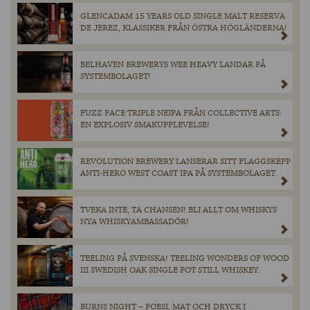
GLENCADAM 15 YEARS OLD SINGLE MALT RESERVA
DE JEREZ, KLASSIKER FRÅN ÖSTRA HÖGLÄNDERNA!
BELHAVEN BREWERYS WEE HEAVY LANDAR PÅ
SYSTEMBOLAGET!
FUZZ FACE TRIPLE NEIPA FRÅN COLLECTIVE ARTS:
EN EXPLOSIV SMAKUPPLEVELSE!
REVOLUTION BREWERY LANSERAR SITT FLAGGSKEPP
ANTI-HERO WEST COAST IPA PÅ SYSTEMBOLAGET.
TVEKA INTE, TA CHANSEN! BLI ALLT OM WHISKYS
NYA WHISKYAMBASSADÖR!
TEELING PÅ SVENSKA! TEELING WONDERS OF WOOD
III SWEDISH OAK SINGLE POT STILL WHISKEY.
BURNS NIGHT – POESI, MAT OCH DRYCK I