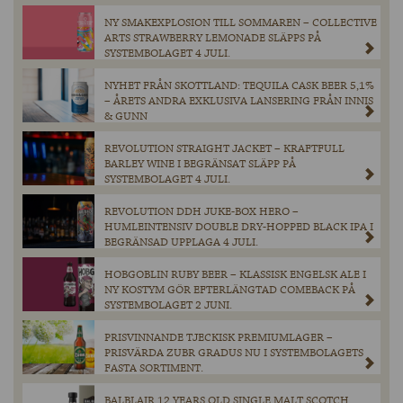
NY SMAKEXPLOSION TILL SOMMAREN – COLLECTIVE
ARTS STRAWBERRY LEMONADE SLÄPPS PÅ
SYSTEMBOLAGET 4 JULI.
NYHET FRÅN SKOTTLAND: TEQUILA CASK BEER 5,1%
– ÅRETS ANDRA EXKLUSIVA LANSERING FRÅN INNIS
& GUNN
REVOLUTION STRAIGHT JACKET – KRAFTFULL
BARLEY WINE I BEGRÄNSAT SLÄPP PÅ
SYSTEMBOLAGET 4 JULI.
REVOLUTION DDH JUKE-BOX HERO –
HUMLEINTENSIV DOUBLE DRY-HOPPED BLACK IPA I
BEGRÄNSAD UPPLAGA 4 JULI.
HOBGOBLIN RUBY BEER – KLASSISK ENGELSK ALE I
NY KOSTYM GÖR EFTERLÄNGTAD COMEBACK PÅ
SYSTEMBOLAGET 2 JUNI.
PRISVINNANDE TJECKISK PREMIUMLAGER –
PRISVÄRDA ZUBR GRADUS NU I SYSTEMBOLAGETS
FASTA SORTIMENT.
BALBLAIR 12 YEARS OLD SINGLE MALT SCOTCH