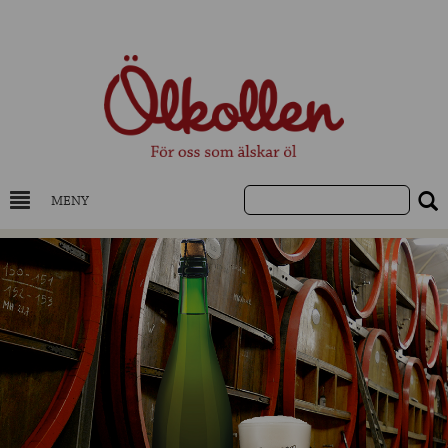
MENY
DRYCKESKUNSKAP
NYHETER
UTVALDA ÖL
UTVALDA CIDER
UTVALDA DESTILLAT