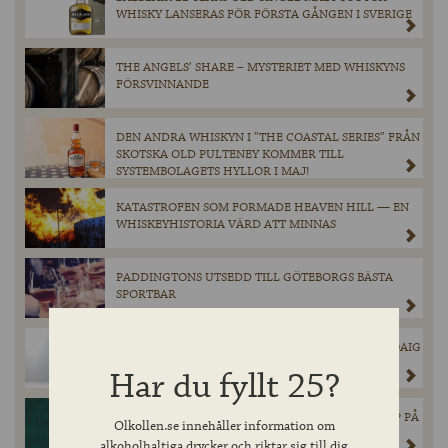
WHISKY LANSERAS FÖR FÖRSTA GÅNGEN I SVERIGE
THE ANGELS’ SHARE – MYSTERIET MED WHISKYNS
FÖRSVINNANDE
DEN ANDRA WHISKYN I ”THE COASTAL SERIES” FRÅN
SKOTSKA OLD PULTENEY KOMMER TILL
SYSTEMBOLAGETS HYLLOR I MAJ!
KATASTROFEN SOM FORMADE HEAVEN HILL — EN
WHISKEYHISTORIA VÄRD ATT MINNAS
PADDINGTONS UTSEDD TILL GÖTEBORGS BÄSTA
SPORTBAR
INNIS & GUNN’S SUCCÉSAMARBETE MED LAPHROAIG
ÄR TILLBAKA!
Har du fyllt 25?
CHIMAY GRÖN ÅTERVÄNDER I BEGRÄNSAT SLÄPP PÅ
Olkollen.se innehåller information om
SYSTEMBOLAGET.
alkoholhaltiga drycker och riktar sig till dig