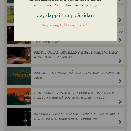
som är över 25 år. Stämmer det på dig?
MAGNERS ORIGINAL IRISH CIDER GÖR ETT
Ja, släpp in mig på sidan
TILLFÄLLIGT BESÖK PÅ BURK I SYSTEMBOLAGETS
SORTIMENT DEN 28 MARS.
Nej, ta mig till Google istället
EXKLUSIV ÖL FRÅN SCHNEIDER WEISSE LANSERAS PÅ
SYSTEMBOLAGET – ENDAST 900 FLASKOR
TILLGÄNGLIGA.
FEDDIE OCEAN DISTILLERY SINGLE MALT WHISKY
GÖR ENTRÉ I SVERIGE!
FERCULLEN HYLLAS PÅ WORLD WHISKIES AWARDS
2025
CINCINNATIBRYGGERI SLÄPPER GULDVINNANDE
HAPPY AMBER PÅ SYSTEMBOLAGET 1 MARS.
EXKLUSIV LANSERING: SULLIVAN’S BLACK MARBLE
STOUT PÅ SYSTEMBOLAGET I FEBRUARI