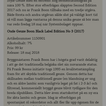
Style Geuze med en extremt hög fermentationsgrad på
nära 100 %. Efter stor efterfrågan släpptes Second Edition
2017 och nu är Frank Boon tillbaka med en tredje utgåva.
Både första och andra utgåvan sålde slut på väldigt kort tid
så vill man lägga vantarna på denna unika geuze så bör man
var redo fredag 18 maj när Systembolaget öppnar.
Oude Geuze Boon Black Label Edition No 3
(2017)
Artikelnummer 1150901
Alkoholhalt: 7%
Pris: 99 kr
Release: 18 maj 2018
Bryggmästaren Frank Boon har i högsta grad varit delaktig
i att ge det traditionella belgiska ölet sin nuvarande status.
På Frank Boons initiativ togs 1995 en kvalitetsstämpling
fram för att skydda traditionell geuze. Genom detta har
skillnaden mellan traditionell geuze (en blandning av ung
och en äldre lambic som vanligtvis legat på fat i 2-3 år) och
filtrerad, kommersiellt bryggd geuze blivit tydligare för den
breda ölpubliken. Detta blev även startskottet på en ny era
för äkta lambic och geuze. Idag är efterfrågan på
spontanjäst öl rekordstor och allt fler får upp ögonen för de