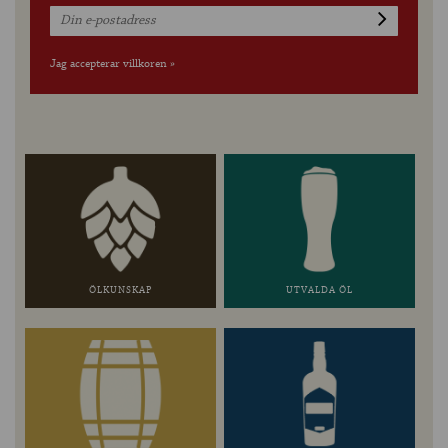
Jag accepterar villkoren »
ÖLKUNSKAP
UTVALDA ÖL