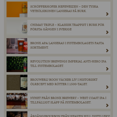
SCHÖFFERHOFER HEFEWEIZEN – DEN TYSKA
VETEÖLSIKONEN LANSERAS PÅ BURK.
CHIMAY TRIPLE – KLASSISK TRAPPIST I BURK FÖR
FÖRSTA GÅNGEN I SVERIGE
BRONX APA LANSERAS I SYSTEMBOLAGETS FASTA
SORTIMENT.
REVOLUTION BREWINGS IMPERIAL ANTI-HERO IPA
TILL SYSTEMBOLAGET.
BROUWERIJ BOON VÄCKER LIV I HISTORISKT
ÖLRECEPT MED RÖTTER I 1500-TALET.
NYHET FRÅN BRONX BREWERY – WEST COAST IPA I
TILLFÄLLIGT SLÄPP PÅ SYSTEMBOLAGET.
ÅRGÅNGSBOURBON FRÅN HEAVEN HILL DISTILLERY!