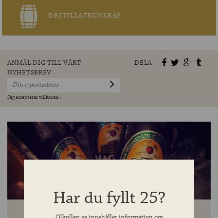
DESTILLATKUNSKAP
ANMÄL DIG TILL VÅRT
DELA
NYHETSBREV
Jag accepterar villkoren »
Har du fyllt 25?
Olkollen.se innehåller information om