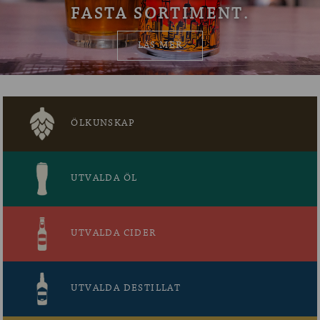
FASTA SORTIMENT.
OM ÖLKOLLEN
LÄS MER
KONTAKTA OSS
NYHETSBREV
ÖLKUNSKAP
UTVALDA ÖL
UTVALDA CIDER
UTVALDA DESTILLAT