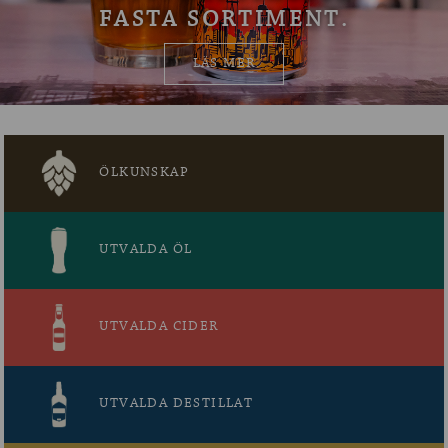
FASTA SORTIMENT.
OM ÖLKOLLEN
LÄS MER
KONTAKTA OSS
NYHETSBREV
ÖLKUNSKAP
UTVALDA ÖL
UTVALDA CIDER
UTVALDA DESTILLAT