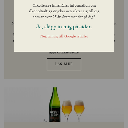
BOON SLÄPPER FJÄRDE UPPLAGA AV
Olkollen.se innehåller information om
SIN HYLLADE OUDE GEUZE BOON
alkoholhaltiga drycker och riktar sig till dig
BLACK LABEL.
som är över 25 år. Stämmer det på dig?
2016 släppte Boon sin jubileumsöl Geuze Boon Black Label. Boon
Ja, släpp in mig på sidan
ville då skapa sin syrligaste öl någonsin med en
fermenteringsgrad på nära 100%. Surölen blev omtalad och den
Nej, ta mig till Google istället
vann bland annat guld vid World Beer Cup 2016. Tack vare sina
framgångar beslöt Frank Boon sig för fortsätta brygga denna
uppskattade geuze.
LÄS MER