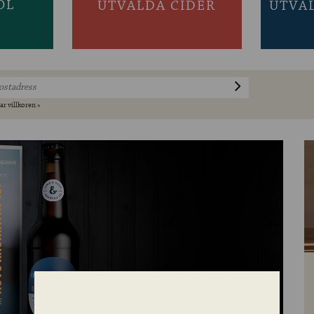
ÖL
UTVALDA CIDER
UTVA
ar villkoren »