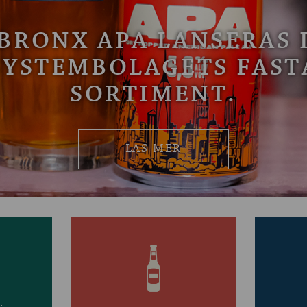
BRONX APA LANSERAS 
SYSTEMBOLAGETS FAST
SORTIMENT.
LÄS MER