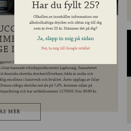
Har du fyllt 25?
Olkollen.se innehåller information om
alkoholhaltiga drycker och riktar sig till dig
 SUCCÉSAMARBETE MED
som är över 25 år. Stämmer det på dig?
MER TILLBAKA TILL
Ja, släpp in mig på sidan
E I APRIL!
Nej, ta mig till Google istället
ggeriet Innis & Gunn återigen succén från förra året - Islay
a Islay-baserade whiskyproducenten Laphroaig. Samarbetet
 ikoniska skotska dryckestillverkare, båda är unika och
lig excellens i hantverk och kvalitet. Årets upplaga av Islay
. Denna rökiga skotska red ale på 7,4%, kommer säljas på
förpackning och har artikelnummer 1170503. Pris 39:90 kr.
ÄS MER