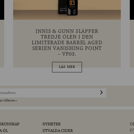
INNIS & GUNN SLÄPPER
TREDJE ÖLEN I DEN
LIMITERADE BARREL AGED
SERIEN VANISHING POINT
– VP03.
LÄS MER
ar villkoren »
SKUNSKAP
NYHETER
Ö
C
A ÖL
UTVALDA CIDER