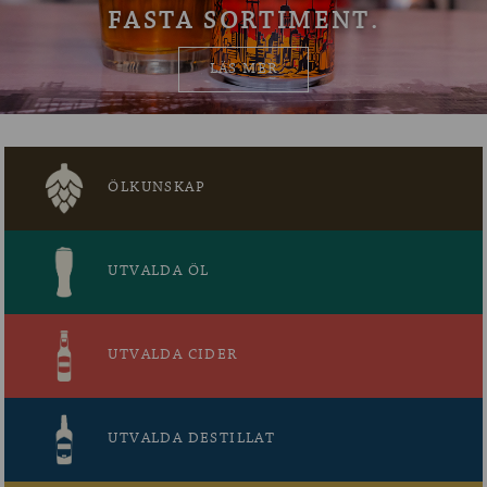
FASTA SORTIMENT.
OM ÖLKOLLEN
LÄS MER
KONTAKTA OSS
NYHETSBREV
ÖLKUNSKAP
UTVALDA ÖL
UTVALDA CIDER
UTVALDA DESTILLAT