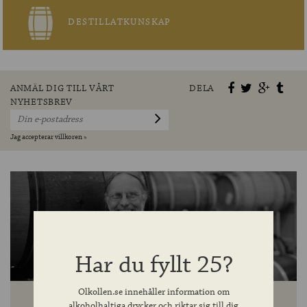
DESTILLATKUNSKAP
ANMÄL DIG TILL VÅRT
DELA
NYHETSBREV
Jag accepterar villkoren »
Har du fyllt 25?
Olkollen.se innehåller information om
alkoholhaltiga drycker och riktar sig till dig