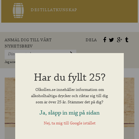
DESTILLATKUNSKAP
ANMÄL DIG TILL VÅRT
DELA
NYHETSBREV
Jag accepterar villkoren »
Har du fyllt 25?
Olkollen.se innehåller information om
alkoholhaltiga drycker och riktar sig till dig
som är över 25 år. Stämmer det på dig?
Ja, släpp in mig på sidan
Nej, ta mig till Google istället