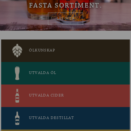
FASTA SORTIMENT.
OM ÖLKOLLEN
LÄS MER
KONTAKTA OSS
NYHETSBREV
ÖLKUNSKAP
UTVALDA ÖL
UTVALDA CIDER
UTVALDA DESTILLAT