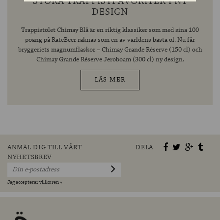
STORA TRAPPISTFAVORITER I NY
DESIGN
Trappistölet Chimay Blå är en riktig klassiker som med sina 100
poäng på RateBeer räknas som en av världens bästa öl. Nu får
bryggeriets magnumflaskor – Chimay Grande Réserve (150 cl) och
Chimay Grande Réserve Jeroboam (300 cl) ny design.
LÄS MER
ANMÄL DIG TILL VÅRT
DELA
NYHETSBREV
Jag accepterar villkoren »