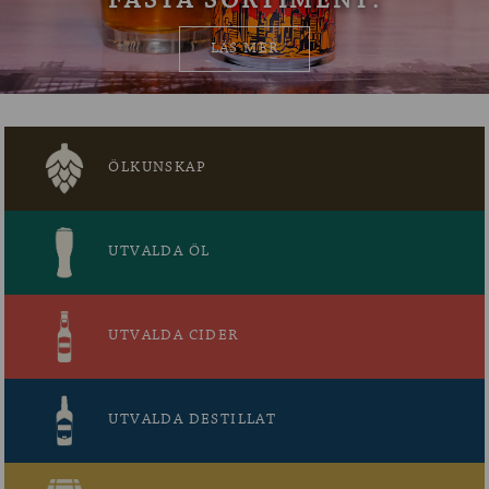
FASTA SORTIMENT.
OM ÖLKOLLEN
LÄS MER
KONTAKTA OSS
NYHETSBREV
ÖLKUNSKAP
UTVALDA ÖL
UTVALDA CIDER
UTVALDA DESTILLAT