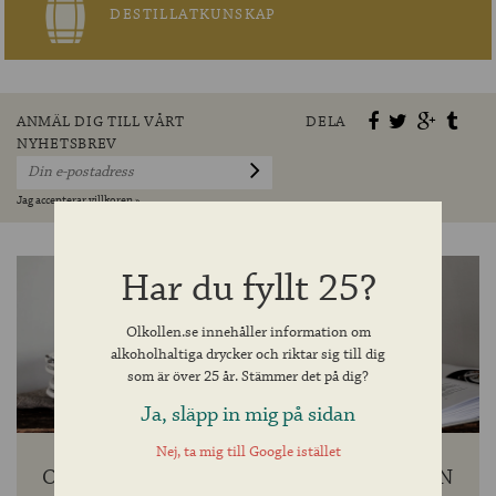
DESTILLATKUNSKAP
ANMÄL DIG TILL VÅRT
DELA
NYHETSBREV
Jag accepterar villkoren »
Har du fyllt 25?
Olkollen.se innehåller information om
alkoholhaltiga drycker och riktar sig till dig
som är över 25 år. Stämmer det på dig?
Ja, släpp in mig på sidan
Nej, ta mig till Google istället
OPPIGÅRDS BRYGGERI OCH BELHAVEN