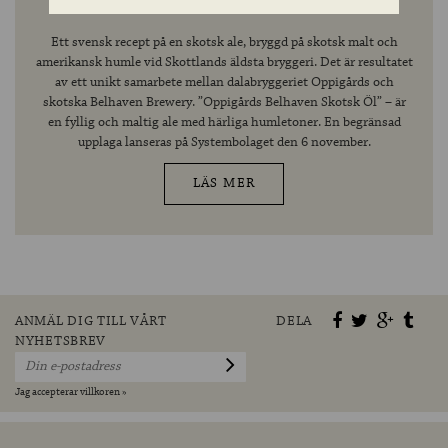
BREWERY I UNIKT SAMARBETE
Ett svensk recept på en skotsk ale, bryggd på skotsk malt och
amerikansk humle vid Skottlands äldsta bryggeri. Det är resultatet
av ett unikt samarbete mellan dalabryggeriet Oppigårds och
skotska Belhaven Brewery. ”Oppigårds Belhaven Skotsk Öl” – är
en fyllig och maltig ale med härliga humletoner. En begränsad
upplaga lanseras på Systembolaget den 6 november.
LÄS MER
ANMÄL DIG TILL VÅRT
DELA
NYHETSBREV
Jag accepterar villkoren »