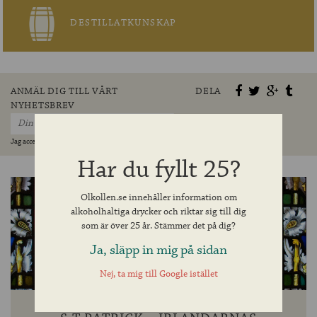
DESTILLATKUNSKAP
ANMÄL DIG TILL VÅRT
DELA
NYHETSBREV
Jag accepterar villkoren »
Har du fyllt 25?
Olkollen.se innehåller information om
alkoholhaltiga drycker och riktar sig till dig
som är över 25 år. Stämmer det på dig?
Ja, släpp in mig på sidan
Nej, ta mig till Google istället