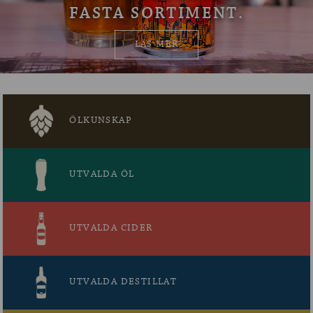
FASTA SORTIMENT.
OM ÖLKOLLEN
LÄS MER
KONTAKTA OSS
NYHETSBREV
ÖLKUNSKAP
UTVALDA ÖL
UTVALDA CIDER
UTVALDA DESTILLAT