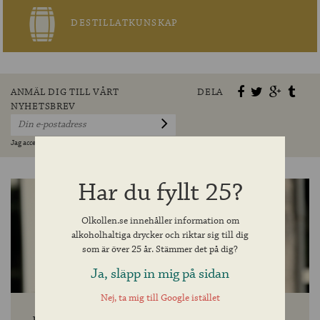
DESTILLATKUNSKAP
ANMÄL DIG TILL VÅRT
DELA
NYHETSBREV
Jag accepterar villkoren »
Har du fyllt 25?
Olkollen.se innehåller information om
alkoholhaltiga drycker och riktar sig till dig
som är över 25 år. Stämmer det på dig?
Ja, släpp in mig på sidan
Nej, ta mig till Google istället