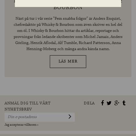
FEM SNABBA FRÅGOR TILL WHISKY &
BOURBON
Näst på tur i vår serie ”Fem snabba frågor” är Anders Enquist,
chefredaktör på Whisky & Bourbon som även skriver en hel del
om öl. I Whisky & Bourbon hittar du artiklar, reportage och
provningar från ledande skribenter som Michel Jamais, Anders
Görling, Henrik Aflodal, Alf Tumble, Richard Patterson, Anna
Henning-Moberg och många andra kända namn.
LÄS MER
ANMÄL DIG TILL VÅRT
DELA
NYHETSBREV
Jag accepterar villkoren »