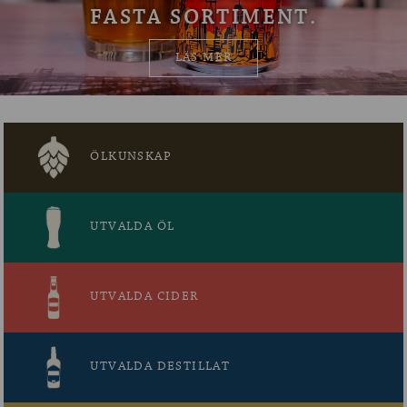
FASTA SORTIMENT.
OM ÖLKOLLEN
LÄS MER
KONTAKTA OSS
NYHETSBREV
ÖLKUNSKAP
UTVALDA ÖL
UTVALDA CIDER
UTVALDA DESTILLAT