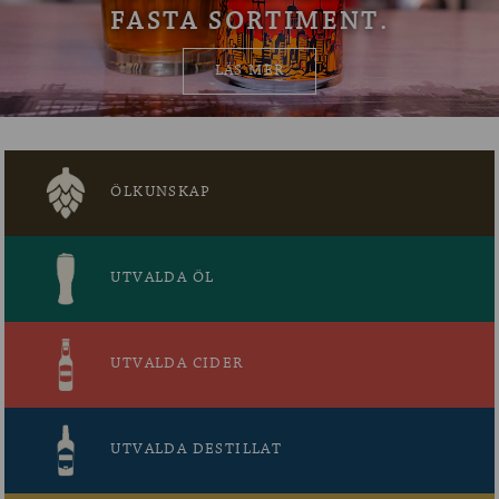
FASTA SORTIMENT.
OM ÖLKOLLEN
LÄS MER
KONTAKTA OSS
NYHETSBREV
ÖLKUNSKAP
UTVALDA ÖL
UTVALDA CIDER
UTVALDA DESTILLAT