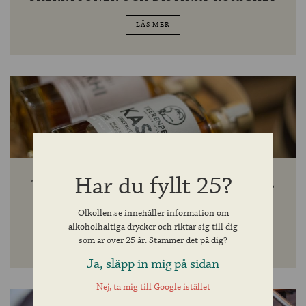
LÄS MER
Har du fyllt 25?
TEERENPELI FRÅN FINLAND KORAD TILL
VÄRLDENS BÄSTA WHISKYPRODUCENT
2020.
Olkollen.se innehåller information om
alkoholhaltiga drycker och riktar sig till dig
LÄS MER
som är över 25 år. Stämmer det på dig?
Ja, släpp in mig på sidan
Nej, ta mig till Google istället