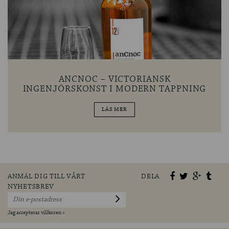
ANCNOC – VICTORIANSK
INGENJÖRSKONST I MODERN TAPPNING
LÄS MER
ANMÄL DIG TILL VÅRT
DELA
NYHETSBREV
Jag accepterar villkoren »