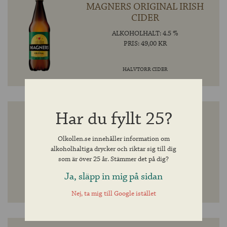
MAGNERS ORIGINAL IRISH
CIDER
ALKOHOLHALT: 4.5 %
PRIS: 49,00 KR
HALVTORR CIDER
Har du fyllt 25?
MAGNERS PEAR
Olkollen.se innehåller information om
ALKOHOLHALT: 4.5 %
alkoholhaltiga drycker och riktar sig till dig
PRIS: 21,90 KR
som är över 25 år. Stämmer det på dig?
Ja, släpp in mig på sidan
HALVTORR CIDER
Nej, ta mig till Google istället