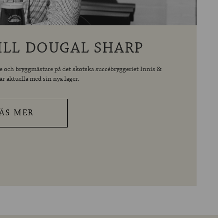
ILL DOUGAL SHARP
e och bryggmästare på det skotska succébryggeriet Innis &
r aktuella med sin nya lager.
ÄS MER