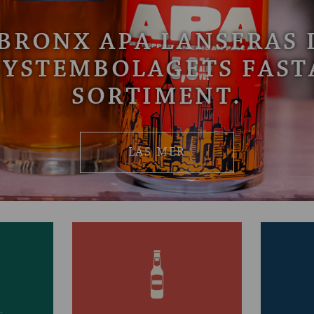
BRONX APA LANSERAS 
SYSTEMBOLAGETS FAST
SORTIMENT.
LÄS MER