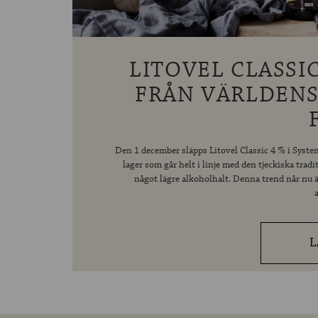
LITOVEL CLASSIC
FRÅN VÄRLDENS
Den 1 december släpps Litovel Classic 4 % i Systemb
lager som går helt i linje med den tjeckiska tra
något lägre alkoholhalt. Denna trend når nu ä
L