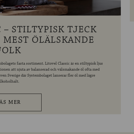
 – STILTYPISK TJECK
 MEST ÖLÄLSKANDE
FOLK
olagets fasta sortiment. Litovel Classic är en stiltypisk ljus
ditionen att njuta av balanserad och välsmakande öl ofta med
ven Sverige där Systembolaget lanserar fler öl med lägre
alkoholhalt.
ÄS MER