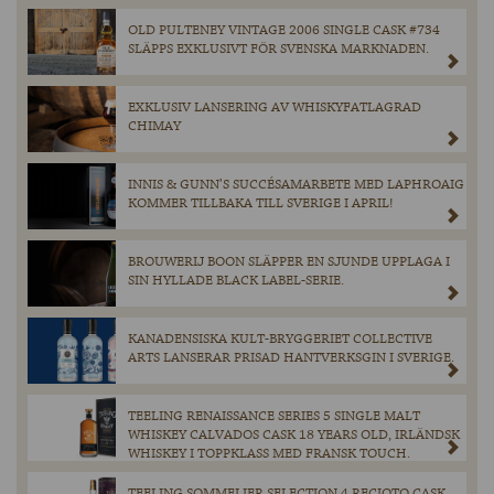
OLD PULTENEY VINTAGE 2006 SINGLE CASK #734
SLÄPPS EXKLUSIVT FÖR SVENSKA MARKNADEN.
EXKLUSIV LANSERING AV WHISKYFATLAGRAD
CHIMAY
INNIS & GUNN’S SUCCÉSAMARBETE MED LAPHROAIG
KOMMER TILLBAKA TILL SVERIGE I APRIL!
BROUWERIJ BOON SLÄPPER EN SJUNDE UPPLAGA I
SIN HYLLADE BLACK LABEL-SERIE.
KANADENSISKA KULT-BRYGGERIET COLLECTIVE
ARTS LANSERAR PRISAD HANTVERKSGIN I SVERIGE.
TEELING RENAISSANCE SERIES 5 SINGLE MALT
WHISKEY CALVADOS CASK 18 YEARS OLD, IRLÄNDSK
WHISKEY I TOPPKLASS MED FRANSK TOUCH.
TEELING SOMMELIER SELECTION 4 RECIOTO CASK,