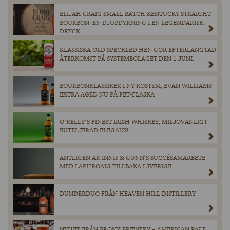
ELIJAH CRAIG SMALL BATCH KENTUCKY STRAIGHT
BOURBON: EN DJUPDYKNING I EN LEGENDARISK
DRYCK
KLASSISKA OLD SPECKLED HEN GÖR EFTERLÄNGTAD
ÅTERKOMST PÅ SYSTEMBOLAGET DEN 1 JUNI.
BOURBONKLASSIKER I NY KOSTYM, EVAN WILLIAMS
EXTRA AGED NU PÅ PET-FLASKA
O´KELLY´S FINEST IRISH WHISKEY, MILJÖVÄNLIGT
BUTELJERAD ELEGANS!
ÄNTLIGEN ÄR INNIS & GUNN’S SUCCÉSAMARBETE
MED LAPHROAIG TILLBAKA I SVERIGE
DUNDERDUO FRÅN HEAVEN HILL DISTILLERY
NYHET FRÅN BRONX BREWERY – AMERICAN PALE