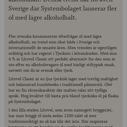
Sverige där Systembolaget lanserar fler
öl med lägre alkoholhalt.
Fler svenska konsumenter efterfrågar öl med lägre
alkoholhalt, en trend som ökat både i Sverige och
internationellt de senaste åren. Men trenden är egentligen
uråldrig och har regerat i Tjeckien i århundraden. Med sina
4 % är Litovel Classic ett perfekt alternativ för den som är
ute efter en alkoholsvagare öl med härligt stiltypisk smak,
oavsett om du är svensk eller tjeck.
Litovel Classic är en ljus tjeckisk lager med trevlig maltighet
och balanserad humlebeska i traditionell pilsnerstil. Ölet
har en fin råvarukaraktär där malten talar sitt tydliga
språk. Hög kvalitet till bästa pris bland tjeckiska öl på flaska
på Systembolaget.
I den lilla staden Litovel, som även namngett bryggeriet,
har man bryggt öl ända sedan 1200-talet så mer
traditionsriktigt än så här blir det inte. Här inspireras