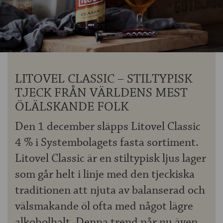
OM ÖLKOLLEN
KONTAKTA OSS
NYHETSBREV
LITOVEL CLASSIC – STILTYPISK
TJECK FRÅN VÄRLDENS MEST
ÖLÄLSKANDE FOLK
Den 1 december släpps Litovel Classic
4 % i Systembolagets fasta sortiment.
Litovel Classic är en stiltypisk ljus lager
som går helt i linje med den tjeckiska
traditionen att njuta av balanserad och
välsmakande öl ofta med något lägre
alkoholhalt. Denna trend når nu även