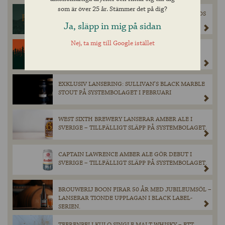
som är över 25 år. Stämmer det på dig?
FERCULLEN HYLLAS PÅ WORLD WHISKIES AWARDS
2025
Ja, släpp in mig på sidan
Nej, ta mig till Google istället
CINCINNATIBRYGGERI SLÄPPER GULDVINNANDE
HAPPY AMBER PÅ SYSTEMBOLAGET 1 MARS.
EXKLUSIV LANSERING: SULLIVAN’S BLACK MARBLE
STOUT PÅ SYSTEMBOLAGET I FEBRUARI
WEST SIXTH BREWERY LANSERAR AMBER ALE I
SVERIGE – TILLFÄLLIGT SLÄPP PÅ SYSTEMBOLAGET.
CAPTAIN LAWRENCE AMBER ALE GÖR DEBUT I
SVERIGE – TILLFÄLLIGT SLÄPP PÅ SYSTEMBOLAGET.
BROUWERIJ BOON FIRAR 50 ÅR MED JUBILEUMSÖL –
LANSERAR TIONDE UPPLAGAN I BLACK LABEL-
SERIEN.
TEERENPELI KULO SINGLE MALT WHISKY – ETT