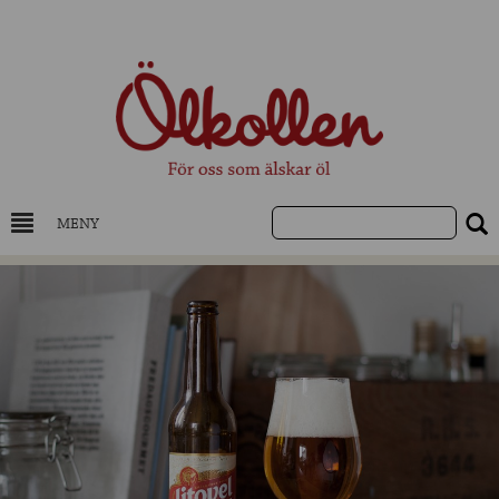
MENY
DRYCKESKUNSKAP
NYHETER
UTVALDA ÖL
UTVALDA CIDER
UTVALDA DESTILLAT