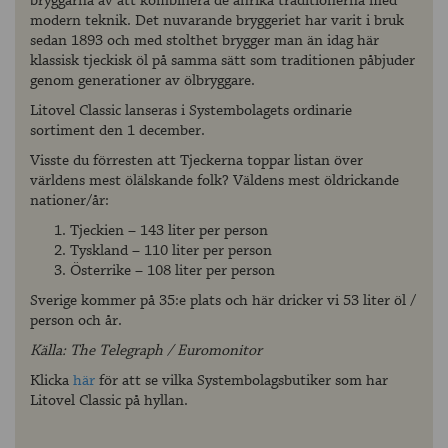
bryggarna av att kombinera de anrika traditionerna med
modern teknik. Det nuvarande bryggeriet har varit i bruk
sedan 1893 och med stolthet brygger man än idag här
klassisk tjeckisk öl på samma sätt som traditionen påbjuder
genom generationer av ölbryggare.
Litovel Classic lanseras i Systembolagets ordinarie
sortiment den 1 december.
Visste du förresten att Tjeckerna toppar listan över
världens mest ölälskande folk? Väldens mest öldrickande
nationer/år:
Tjeckien – 143 liter per person
Tyskland – 110 liter per person
Österrike – 108 liter per person
Sverige kommer på 35:e plats och här dricker vi 53 liter öl /
person och år.
Källa: The Telegraph / Euromonitor
Klicka
här
för att se vilka Systembolagsbutiker som har
Litovel Classic på hyllan.