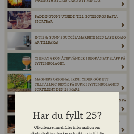
WHISKEYHISTORIA VÄRD ATT MINNAS
PADDINGTONS UTSEDD TILL GÖTEBORGS BÄSTA
SPORTBAR
INNIS & GUNN’S SUCCÉSAMARBETE MED LAPHROAIG
ÄR TILLBAKA!
CHIMAY GRÖN ÅTERVÄNDER I BEGRÄNSAT SLÄPP PÅ
SYSTEMBOLAGET.
MAGNERS ORIGINAL IRISH CIDER GÖR ETT
TILLFÄLLIGT BESÖK PÅ BURK I SYSTEMBOLAGETS
SORTIMENT DEN 28 MARS.
EXKLUSIV ÖL FRÅN SCHNEIDER WEISSE LANSERAS PÅ
SYSTEMBOLAGET – ENDAST 900 FLASKOR
TILLGÄNGLIGA.
Har du fyllt 25?
FEDDIE OCEAN DISTILLERY SINGLE MALT WHISKY
GÖR ENTRÉ I SVERIGE!
Olkollen.se innehåller information om
alkoholhaltiga drycker och riktar sig till dig