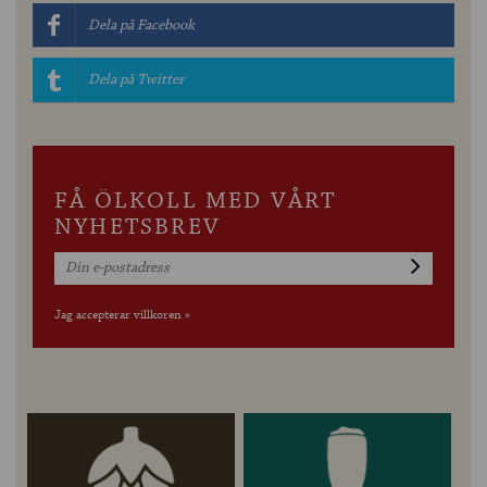
Dela på Facebook
Dela på Twitter
FÅ ÖLKOLL MED VÅRT
NYHETSBREV
Jag accepterar villkoren »