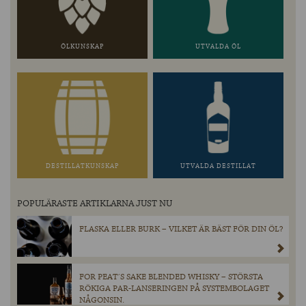
ÖLKUNSKAP
UTVALDA ÖL
DESTILLATKUNSKAP
UTVALDA DESTILLAT
POPULÄRASTE ARTIKLARNA JUST NU
FLASKA ELLER BURK – VILKET ÄR BÄST FÖR DIN ÖL?
FOR PEAT´S SAKE BLENDED WHISKY – STÖRSTA
RÖKIGA PAR-LANSERINGEN PÅ SYSTEMBOLAGET
NÅGONSIN.