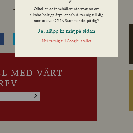
volymprocent
Olkollen.se innehåller information om
alkoholhaltiga drycker och riktar sig till dig
som är över 25 år. Stämmer det på dig?
Ja, släpp in mig på sidan
Dela på Twitter
Nej, ta mig till Google istället
LL MED VÅRT
REV