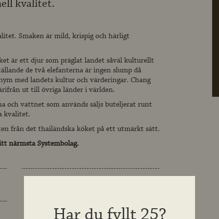
ell kvalitet.
litet. Smaken är mild, krispig och härligt
et är ett djur som präglat landet såväl kulturellt
ällande de två elefanterna är ingen slump då
onym med landets kultur och värderingar. Chang
ifrån ut till övriga länder i världen.
na och vattnet som används säljs buteljerat runt
 kvalitet.
n från det thailändska köket på ett utmärkt sätt.
itt närmsta Systembolag.
ALKOHOLHALT
5 %
Har du fyllt 25?