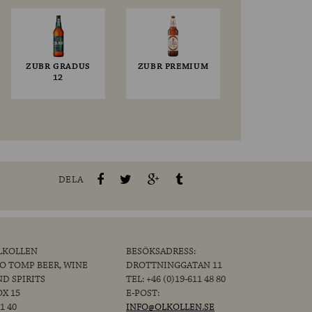
ZUBR GRADUS
ZUBR PREMIUM
12
DELA
LKOLLEN
BESÖKSADRESS:
/O TOMP BEER, WINE
DROTTNINGGATAN 11
ND SPIRITS
TEL: +46 (0)19-611 48 80
OX 15
E-POST:
1 40
INFO@OLKOLLEN.SE