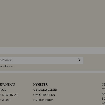
ar villkoren »
SKUNSKAP
NYHETER
Ö
C
A ÖL
UTVALDA CIDER
A
A DESTILLAT
OM ÖLKOLLEN
B
TA OSS
NYHETSBREV
70