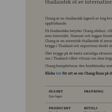
thailändsk öl av internation
Chang är en thailändsk lageröl av hög kva
uppfriskande.
På thailändska betyder Chang elefant, vilk
som historiskt. Namnet och loggan förest
Chang är en autentisk thailändsk öl syn
bryggs i Thailand och exporteras direkt där
Ölet bryggs på de bästa naturliga råvaror
om i Thailand vilket vittnar om dess höga
Chang kompletterar den kryddstarka mate
Klicka
här
för att se om Chang finns på d
ÖLSORT
URSPRUNG
Ljus lager
PRODUCENT
BUTELJ