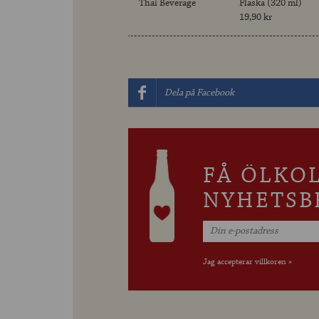
Thai Beverage
Flaska (320 ml)
19,90 kr
Dela på Facebook
FÅ ÖLKO
NYHETSB
Jag accepterar villkoren »