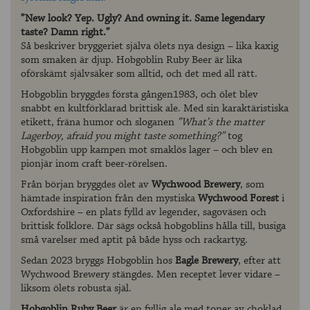
”New look? Yep. Ugly? And owning it. Same legendary
taste? Damn right.”
Så beskriver bryggeriet själva ölets nya design – lika kaxig
som smaken är djup. Hobgoblin Ruby Beer är lika
oförskämt självsäker som alltid, och det med all rätt.
Hobgoblin bryggdes första gången1983, och ölet blev
snabbt en kultförklarad brittisk ale. Med sin karaktäristiska
etikett, fräna humor och sloganen
”What’s the matter
Lagerboy, afraid you might taste something?”
tog
Hobgoblin upp kampen mot smaklös lager – och blev en
pionjär inom craft beer-rörelsen.
Från början bryggdes ölet av
Wychwood Brewery
, som
hämtade inspiration från den mystiska
Wychwood Forest
i
Oxfordshire – en plats fylld av legender, sagoväsen och
brittisk folklore. Där sägs också hobgoblins hålla till, busiga
små varelser med aptit på både hyss och rackartyg.
Sedan 2023 bryggs Hobgoblin hos
Eagle Brewery
, efter att
Wychwood Brewery stängdes. Men receptet lever vidare –
liksom ölets robusta själ.
Hobgoblin Ruby Beer
är en fyllig ale med toner av choklad,