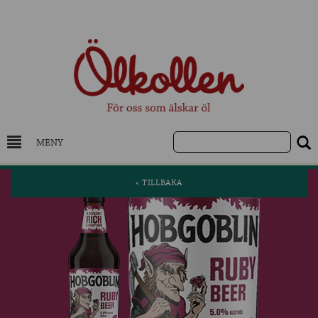
MENY
DRYCKESKUNSKAP
« TILLBAKA
NYHETER
UTVALDA ÖL
UTVALDA CIDER
UTVALDA DESTILLAT