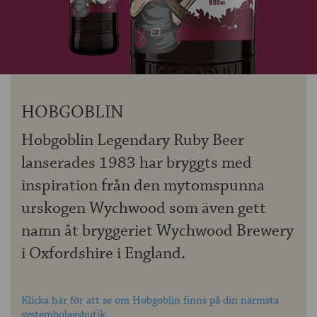
OM ÖLKOLLEN
KONTAKTA OSS
NYHETSBREV
HOBGOBLIN
Hobgoblin Legendary Ruby Beer
lanserades 1983 har bryggts med
inspiration från den mytomspunna
urskogen Wychwood som även gett
namn åt bryggeriet Wychwood Brewery
i Oxfordshire i England.
Klicka här för att se om Hobgoblin finns på din närmsta
systembolagsbutik.