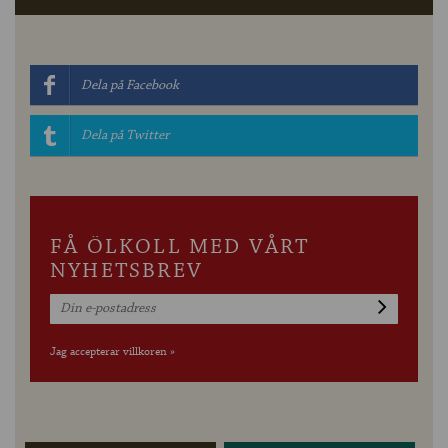
Dela på Facebook
Dela på Twitter
FÅ ÖLKOLL MED VÅRT
NYHETSBREV
Jag accepterar villkoren »