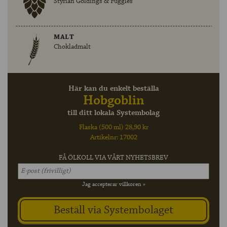
Styrian Goldings & Fuggles
MALT
Chokladmalt
Här kan du enkelt beställa
Hobgoblin
till ditt lokala Systembolag
Flaska (500 ml) 28,90 kr
Artikelnr: 17002
FÅ ÖLKOLL VIA VÅRT NYHETSBREV
Jag accepterar villkoren »