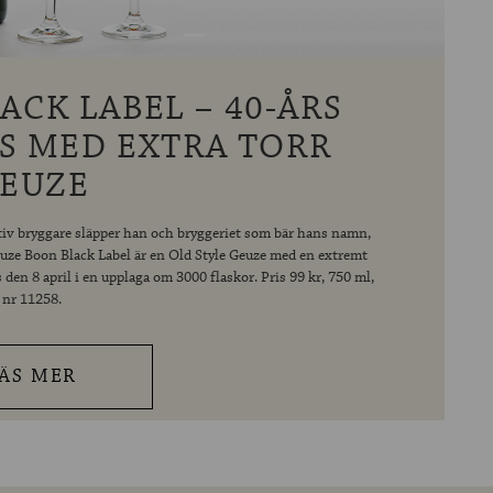
ACK LABEL – 40-ÅRS
AS MED EXTRA TORR
EUZE
tiv bryggare släpper han och bryggeriet som bär hans namn,
uze Boon Black Label är en Old Style Geuze med en extremt
den 8 april i en upplaga om 3000 flaskor. Pris 99 kr, 750 ml,
nr 11258.
ÄS MER