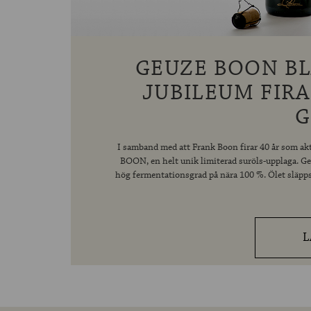
GEUZE BOON BL
JUBILEUM FIR
G
I samband med att Frank Boon firar 40 år som ak
BOON, en helt unik limiterad suröls-upplaga. Ge
hög fermentationsgrad på nära 100 %. Ölet släpps 
L