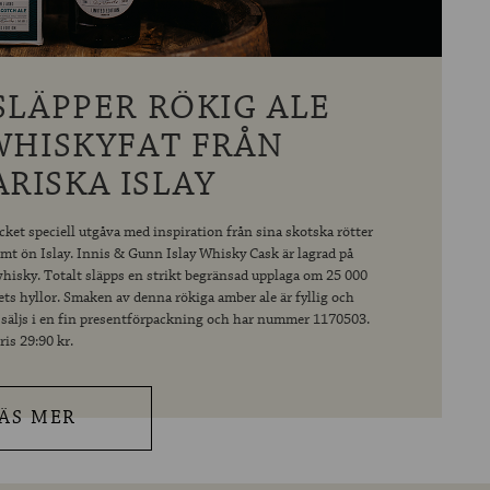
SLÄPPER RÖKIG ALE
WHISKYFAT FRÅN
RISKA ISLAY
et speciell utgåva med inspiration från sina skotska rötter
t ön Islay. Innis & Gunn Islay Whisky Cask är lagrad på
 whisky. Totalt släpps en strikt begränsad upplaga om 25 000
ets hyllor. Smaken av denna rökiga amber ale är fyllig och
 säljs i en fin presentförpackning och har nummer 1170503.
ris 29:90 kr.
ÄS MER