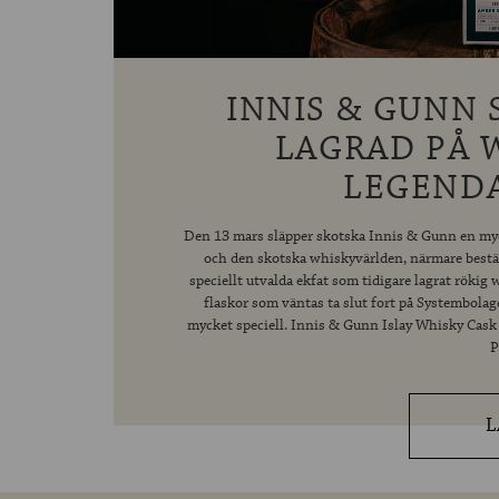
INNIS & GUNN 
LAGRAD PÅ 
LEGENDA
Den 13 mars släpper skotska Innis & Gunn en myck
och den skotska whiskyvärlden, närmare bestäm
speciellt utvalda ekfat som tidigare lagrat rökig
flaskor som väntas ta slut fort på Systembolag
mycket speciell. Innis & Gunn Islay Whisky Cask
P
L