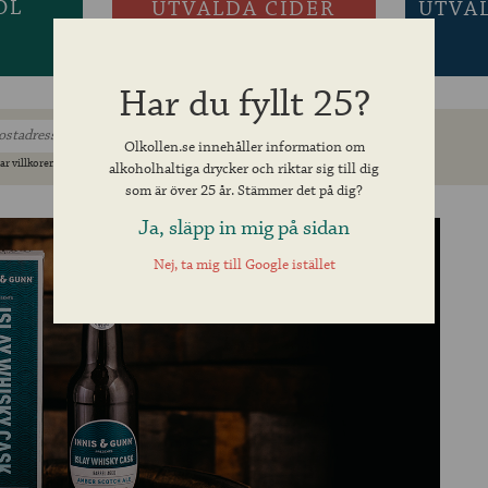
ÖL
UTVALDA CIDER
UTVA
Har du fyllt 25?
Olkollen.se innehåller information om
ar villkoren »
alkoholhaltiga drycker och riktar sig till dig
som är över 25 år. Stämmer det på dig?
Ja, släpp in mig på sidan
Nej, ta mig till Google istället