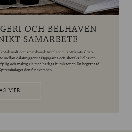
GERI OCH BELHAVEN
UNIKT SAMARBETE
å skotsk malt och amerikansk humle vid Skottlands äldsta
bete mellan dalabryggeriet Oppigårds och skotska Belhaven
fyllig och maltig ale med härliga humletoner. En begränsad
 Systembolaget den 6 november.
ÄS MER