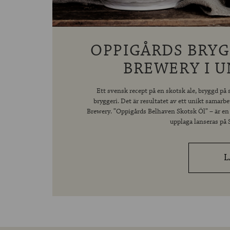
OPPIGÅRDS BRYG
BREWERY I 
Ett svensk recept på en skotsk ale, bryggd p
bryggeri. Det är resultatet av ett unikt samar
Brewery. ”Oppigårds Belhaven Skotsk Öl” – är en 
upplaga lanseras på
L