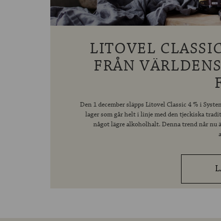
LITOVEL CLASSIC
FRÅN VÄRLDENS
Den 1 december släpps Litovel Classic 4 % i Systemb
lager som går helt i linje med den tjeckiska tra
något lägre alkoholhalt. Denna trend når nu ä
L