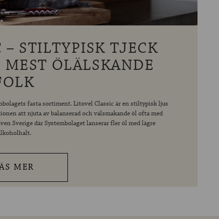
 – STILTYPISK TJECK
 MEST ÖLÄLSKANDE
FOLK
olagets fasta sortiment. Litovel Classic är en stiltypisk ljus
ditionen att njuta av balanserad och välsmakande öl ofta med
ven Sverige där Systembolaget lanserar fler öl med lägre
alkoholhalt.
ÄS MER