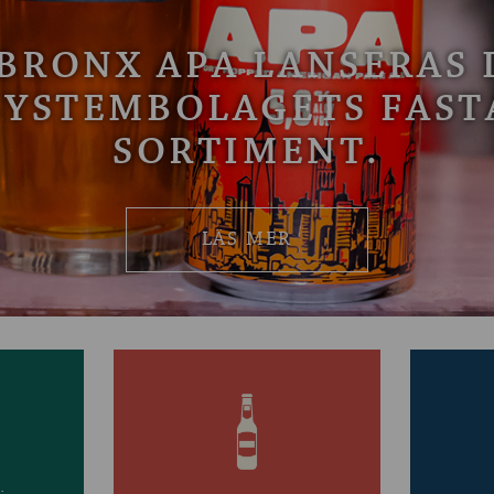
BRONX APA LANSERAS 
SYSTEMBOLAGETS FAST
SORTIMENT.
LÄS MER