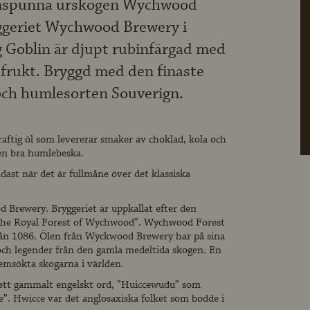
omspunna urskogen Wychwood
ggeriet Wychwood Brewery i
g Goblin är djupt rubinfärgad med
 frukt. Bryggd med den finaste
och humlesorten Souverign.
ftig öl som levererar smaker av choklad, kola och
 en bra humlebeska.
ast när det är fullmåne över det klassiska
 Brewery. Bryggeriet är uppkallat efter den
he Royal Forest of Wychwood”. Wychwood Forest
n 1086. Ölen från Wyckwood Brewery har på sina
och legender från den gamla medeltida skogen. En
emsökta skogarna i världen.
tt gammalt engelskt ord, ”Huiccewudu” som
e”. Hwicce var det anglosaxiska folket som bodde i