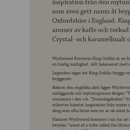
inspiration från den myt
som även gett namn åt bry
Oxfordshire i England. Kin
aromer av kaffe och torkad
Crystal- och karamellmalt 
Wychwood Brewerys King Goblin är en kra
en härlig maltighet. Allt balanserat med
Legenden säger att King Goblin bryggs end
bryggeriet.
Bakom den engelska alen ligger Wychwood
närliggande och mytomspunna skogen ”T
omnämns i den s.k. ”Domedagsboken” frå
etiketter hämtat inspiration från myter 
skog som ofta listas som en av de mest h
Namnet Wychwood kommer i sin tur av e
betyder ”wood of a tribe called the Hwicc