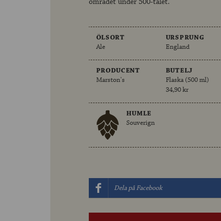
området under 500-talet.
ÖLSORT
URSPRUNG
Ale
England
PRODUCENT
BUTELJ
Marston's
Flaska (500 ml)
34,90 kr
HUMLE
Souverign
Dela på Facebook