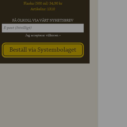
Flaska (500 ml) 34,90 kr
Artikelnr: 1310
FÅ ÖLKOLL VIA VÅRT NYHETSBREV
Jag accepterar villkoren »