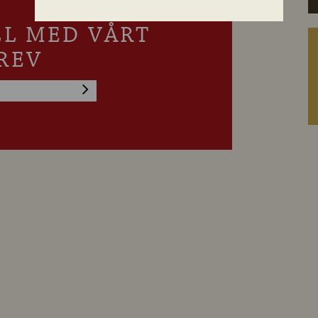
LL MED VÅRT
REV