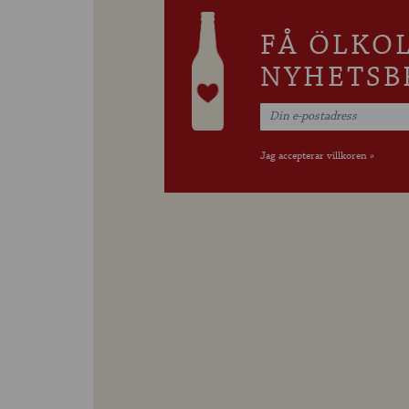
FÅ ÖLKO
NYHETSB
Jag accepterar villkoren »