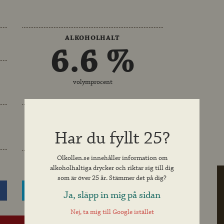
ALKOHOLHALT
6.6 %
volymprocent
MALT
Crystal- och Karamellmalt
Har du fyllt 25?
Olkollen.se innehåller information om
alkoholhaltiga drycker och riktar sig till dig
som är över 25 år. Stämmer det på dig?
Dela på Twitter
Ja, släpp in mig på sidan
Nej, ta mig till Google istället