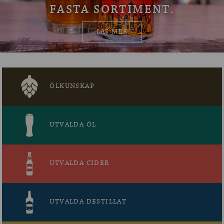
FASTA SORTIMENT.
OM ÖLKOLLEN
LÄS MER
KONTAKTA OSS
NYHETSBREV
ÖLKUNSKAP
UTVALDA ÖL
UTVALDA CIDER
UTVALDA DESTILLAT