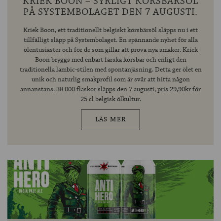
KRIEK BOON – SYRLIGT KÖRSBÄRSÖL
PÅ SYSTEMBOLAGET DEN 7 AUGUSTI.
Kriek Boon, ett traditionellt belgiskt körsbärsöl släpps nu i ett
tillfälligt släpp på Systembolaget. En spännande nyhet för alla
ölentusiaster och för de som gillar att prova nya smaker. Kriek
Boon bryggs med enbart färska körsbär och enligt den
traditionella lambic-stilen med spontanjäsning. Detta ger ölet en
unik och naturlig smakprofil som är svår att hitta någon
annanstans. 38 000 flaskor släpps den 7 augusti, pris 29,90kr för
25 cl belgisk ölkultur.
LÄS MER