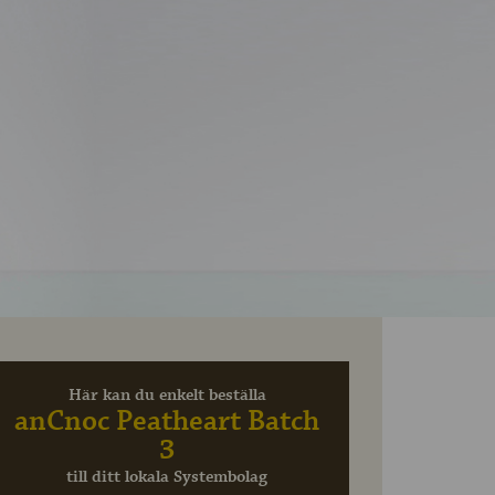
Här kan du enkelt beställa
anCnoc Peatheart Batch
3
till ditt lokala Systembolag