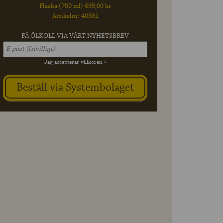
Flaska (700 ml) 699,00 kr
Artikelnr: 40381
FÅ ÖLKOLL VIA VÅRT NYHETSBREV
Jag accepterar villkoren »