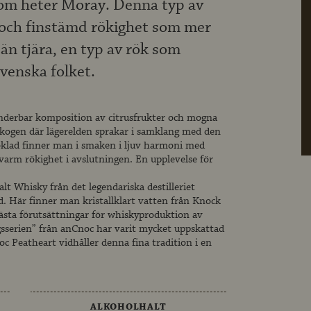
som heter Moray. Denna typ av
 och finstämd rökighet som mer
n tjära, en typ av rök som
venska folket.
underbar komposition av citrusfrukter och mogna
 skogen där lägerelden sprakar i samklang med den
klad finner man i smaken i ljuv harmoni med
 varm rökighet i avslutningen. En upplevelse för
t Whisky från det legendariska destilleriet
d. Här finner man kristallklart vatten från Knock
bästa förutsättningar för whiskyproduktion av
ygsserien” från anCnoc har varit mycket uppskattad
c Peatheart vidhåller denna fina tradition i en
ALKOHOLHALT