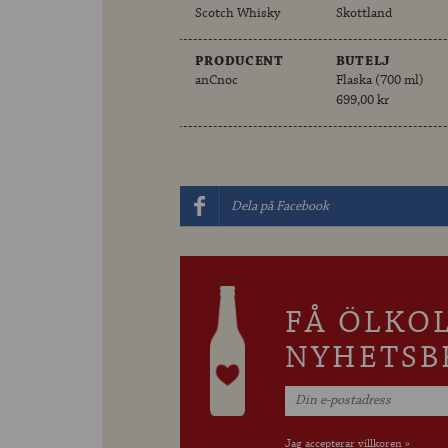
Scotch Whisky
Skottland
PRODUCENT
BUTELJ
anCnoc
Flaska (700 ml)
699,00 kr
Dela på Facebook
FÅ ÖLKO
NYHETSB
Jag accepterar villkoren »