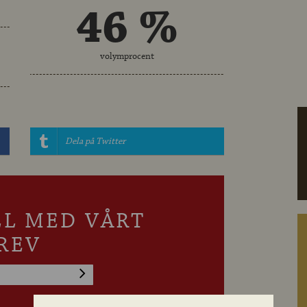
46 %
volymprocent
Dela på Twitter
LL MED VÅRT
REV