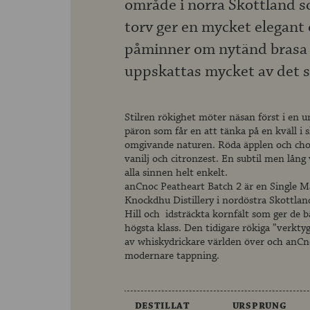
område i norra Skottland 
torv ger en mycket elegant
påminner om nytänd brasa ä
uppskattas mycket av det s
Stilren rökighet möter näsan först i en 
päron som får en att tänka på en kväll i
omgivande naturen. Röda äpplen och cho
vanilj och citronzest. En subtil men lång
alla sinnen helt enkelt.
anCnoc Peatheart Batch 2 är en Single Mal
Knockdhu Distillery i nordöstra Skottlan
Hill och idsträckta kornfält som ger de 
högsta klass. Den tidigare rökiga ”verkt
av whiskydrickare världen över och anCno
modernare tappning.
DESTILLAT
URSPRUNG