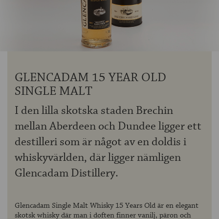
OM ÖLKOLLEN
KONTAKTA OSS
NYHETSBREV
GLENCADAM 15 YEAR OLD
SINGLE MALT
I den lilla skotska staden Brechin
mellan Aberdeen och Dundee ligger ett
destilleri som är något av en doldis i
whiskyvärlden, där ligger nämligen
Glencadam Distillery.
Glencadam Single Malt Whisky 15 Years Old är en elegant
skotsk whisky där man i doften finner vanilj, päron och