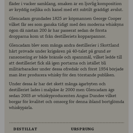
fläder i vacker samklang, smaken är en ljuvlig komposition
av kryddig nejlika och kanel med ett subtilt gräddigt avslut.
Glencadam grundades 1825 av köpmannen George Cooper
vilket får ses som ganska tidigt med den moderna whiskyns
ögon då nästan 200 år har passerat sedan de första
dropparna kom ut från destilleriets kopparpannor.
Glencadam blev som många andra destillerier i Skottland
hårt prövade under krigsåren på 40-talet på grund av
ransonering av både bränsle och spannmål, vilket ledde till
att destilleriet fick slå igen portarna och istället bli
militärbaracker under dessa ofredsår och först 1954 började
man åter producera whisky för den törstande publiken.
Under dessa år har det skett många ägarbyten och
destilleriet lades i malpåse år 2000 men Glencadam ägs
sedan 2003 av whiskyproducenten Angus Dundee vilket
borgar för kvalitet och omsorg för denna ibland bortglömda
whiskypärla.
DESTILLAT
URSPRUNG