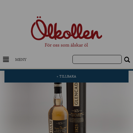
MENY
DRYCKESKUNSKAP
« TILLBAKA
NYHETER
UTVALDA ÖL
UTVALDA CIDER
UTVALDA DESTILLAT