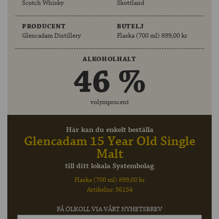
Scotch Whisky
Skottland
PRODUCENT
BUTELJ
Glencadam Distillery
Flaska (700 ml) 899,00 kr
ALKOHOLHALT
46 %
volymprocent
Här kan du enkelt beställa
Glencadam 15 Year Old Single
Malt
till ditt lokala Systembolag
Flaska (700 ml) 899,00 kr
Artikelnr: 56154
FÅ ÖLKOLL VIA VÅRT NYHETSBREV