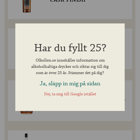
CASK FINISH
ANCNOC PEATHEART
Har du fyllt 25?
BATCH 3
Olkollen.se innehåller information om
alkoholhaltiga drycker och riktar sig till dig
som är över 25 år. Stämmer det på dig?
Ja, släpp in mig på sidan
Nej, ta mig till Google istället
FOR PEAT’S SAKE SMOKY
SCOTCH BLENDED WHISKY