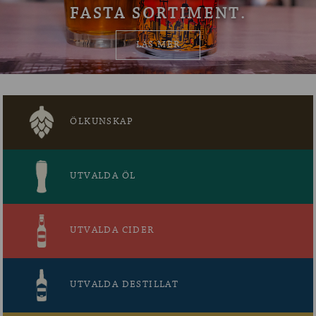
FASTA SORTIMENT.
OM ÖLKOLLEN
LÄS MER
KONTAKTA OSS
NYHETSBREV
ÖLKUNSKAP
UTVALDA ÖL
UTVALDA CIDER
UTVALDA DESTILLAT