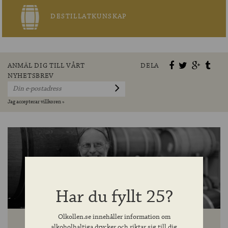
DESTILLATKUNSKAP
ANMÄL DIG TILL VÅRT
DELA
NYHETSBREV
Jag accepterar villkoren »
Har du fyllt 25?
Olkollen.se innehåller information om
alkoholhaltiga drycker och riktar sig till dig