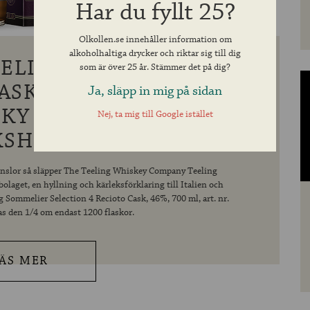
Har du fyllt 25?
Olkollen.se innehåller information om
alkoholhaltiga drycker och riktar sig till dig
ELIER SELECTION 4
som är över 25 år. Stämmer det på dig?
ASK, IRLÄNDSK
Ja, släpp in mig på sidan
KY I EN ITALIENSK
Nej, ta mig till Google istället
SHISTORIA
änslor så släpper The Teeling Whiskey Company Teeling
laget, en hyllning och kärleksförklaring till Italien och
g Sommelier Selection 4 Recioto Cask, 46%, 700 ml, art. nr.
as den 1/4 om endast 1200 flaskor.
ÄS MER