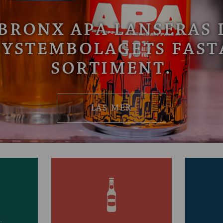
BRONX APA LANSERAS 
SYSTEMBOLAGETS FAST
SORTIMENT.
LÄS MER