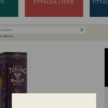
ÖL
UTVALDA CIDER
UTVA
ar villkoren »