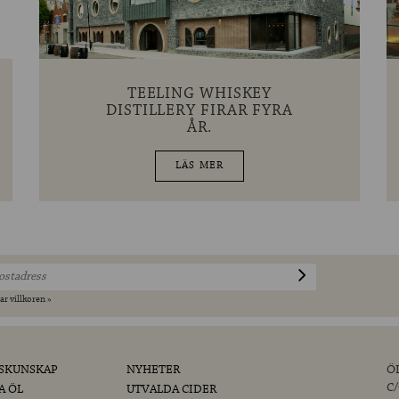
TEELING WHISKEY
DISTILLERY FIRAR FYRA
ÅR.
LÄS MER
ar villkoren »
SKUNSKAP
NYHETER
Ö
C
A ÖL
UTVALDA CIDER