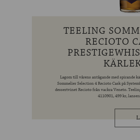
TEELING SOMM
RECIOTO C
PRESTIGEWHIS
KÄRLEK
Lagom till vårens antågande med spirande k
Sommelier Selection 4 Recioto Cask på Systembo
dessertvinet Recioto från vackra Veneto. Teelin
4110901, 499 kr, lanser
L