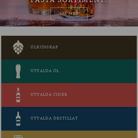
FASTA SORTIMENT.
OM ÖLKOLLEN
LÄS MER
KONTAKTA OSS
NYHETSBREV
ÖLKUNSKAP
UTVALDA ÖL
UTVALDA CIDER
UTVALDA DESTILLAT