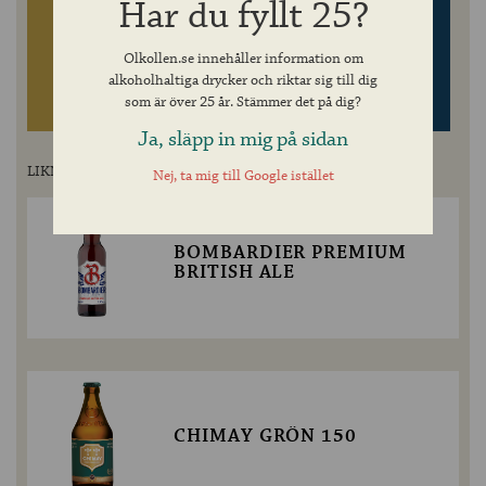
Har du fyllt 25?
Olkollen.se innehåller information om
alkoholhaltiga drycker och riktar sig till dig
som är över 25 år. Stämmer det på dig?
DESTILLATKUNSKAP
UTVALDA DESTILLAT
Ja, släpp in mig på sidan
LIKNANDE ÖLSORTER
Nej, ta mig till Google istället
BOMBARDIER PREMIUM
BRITISH ALE
CHIMAY GRÖN 150