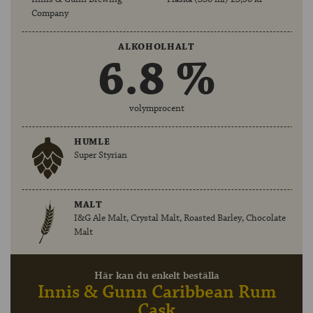
Company
ALKOHOLHALT
6.8 %
volymprocent
HUMLE
Super Styrian
MALT
I&G Ale Malt, Crystal Malt, Roasted Barley, Chocolate
Malt
Här kan du enkelt beställa
Innis & Gunn Caribbean Rum
Cask