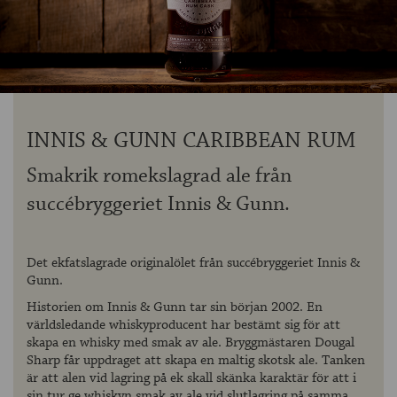
OM ÖLKOLLEN
KONTAKTA OSS
NYHETSBREV
INNIS & GUNN CARIBBEAN RUM
Smakrik romekslagrad ale från
succébryggeriet Innis & Gunn.
Det ekfatslagrade originalölet från succébryggeriet Innis &
Gunn.
Historien om Innis & Gunn tar sin början 2002. En
världsledande whiskyproducent har bestämt sig för att
skapa en whisky med smak av ale. Bryggmästaren Dougal
Sharp får uppdraget att skapa en maltig skotsk ale. Tanken
är att alen vid lagring på ek skall skänka karaktär för att i
sin tur ge whiskyn smak av ale vid slutlagring på samma