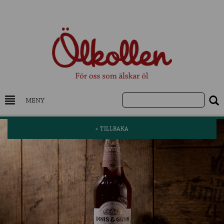
MENY
DRYCKESKUNSKAP
« TILLBAKA
NYHETER
UTVALDA ÖL
UTVALDA CIDER
UTVALDA DESTILLAT