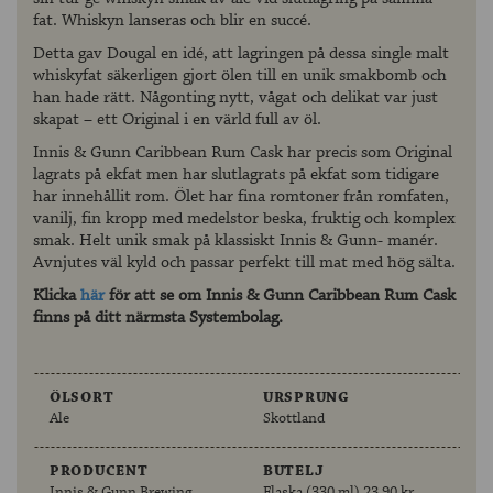
fat. Whiskyn lanseras och blir en succé.
Detta gav Dougal en idé, att lagringen på dessa single malt
whiskyfat säkerligen gjort ölen till en unik smakbomb och
han hade rätt. Någonting nytt, vågat och delikat var just
skapat – ett Original i en värld full av öl.
Innis & Gunn Caribbean Rum Cask har precis som Original
lagrats på ekfat men har slutlagrats på ekfat som tidigare
har innehållit rom. Ölet har fina romtoner från romfaten,
vanilj, fin kropp med medelstor beska, fruktig och komplex
smak. Helt unik smak på klassiskt Innis & Gunn- manér.
Avnjutes väl kyld och passar perfekt till mat med hög sälta.
Klicka
här
för att se om Innis & Gunn Caribbean Rum Cask
finns på ditt närmsta Systembolag.
ÖLSORT
URSPRUNG
Ale
Skottland
PRODUCENT
BUTELJ
Innis & Gunn Brewing
Flaska (330 ml) 23,90 kr