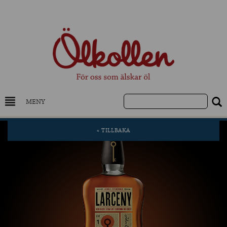
MENY
DRYCKESKUNSKAP
« TILLBAKA
NYHETER
UTVALDA ÖL
UTVALDA CIDER
UTVALDA DESTILLAT