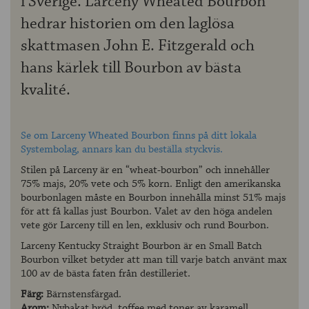
i Sverige. Larceny Wheated Bourbon
hedrar historien om den laglösa
skattmasen John E. Fitzgerald och
hans kärlek till Bourbon av bästa
kvalité.
Se om Larceny Wheated Bourbon finns på ditt lokala
Systembolag, annars kan du beställa styckvis.
Stilen på Larceny är en “wheat-bourbon” och innehåller
75% majs, 20% vete och 5% korn. Enligt den amerikanska
bourbonlagen måste en Bourbon innehålla minst 51% majs
för att få kallas just Bourbon. Valet av den höga andelen
vete gör Larceny till en len, exklusiv och rund Bourbon.
Larceny Kentucky Straight Bourbon är en Small Batch
Bourbon vilket betyder att man till varje batch använt max
100 av de bästa faten från destilleriet.
Färg:
Bärnstensfärgad.
Arom:
Nybakat bröd, toffee med toner av karamell.