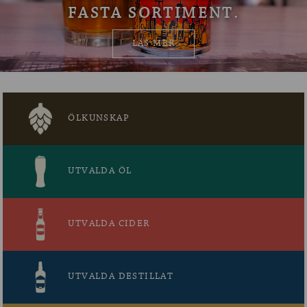
FASTA SORTIMENT.
OM ÖLKOLLEN
LÄS MER
KONTAKTA OSS
NYHETSBREV
ÖLKUNSKAP
UTVALDA ÖL
UTVALDA CIDER
UTVALDA DESTILLAT