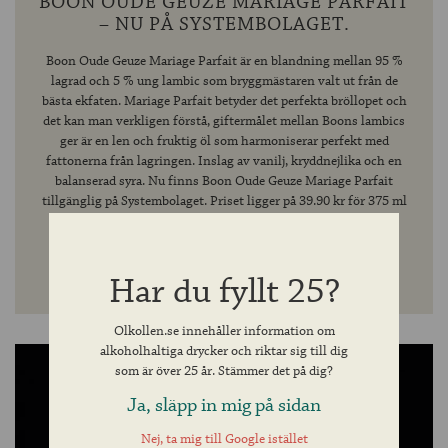
BOON OUDE GEUZE MARIAGE PARFAIT
– NU PÅ SYSTEMBOLAGET.
Boon Oude Geuze Mariage Parfait är en blandning mellan 95 %
lagrad och 5 % ung lambic som bryggmästaren valt ut från de
bästa ekfaten. Mariage Parfait betyder det perfekta bröllopet och
det kan man verkligen förstå, giftermålet mellan Boons lambics
ger är en len och fruktig öl som harmoniserar perfekt med
fattonerna från lagringen. Inslag av vanilj, kryddnejlika och en
balanserad syra. Nu finns Boon Oude Geuze Mariage Parfait
tillgänglig på Systembolaget. Priset ligger på 39.90 kr för 375 ml
belgisk ölkultur.
LÄS MER
Har du fyllt 25?
Olkollen.se innehåller information om
alkoholhaltiga drycker och riktar sig till dig
som är över 25 år. Stämmer det på dig?
Ja, släpp in mig på sidan
Nej, ta mig till Google istället